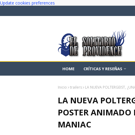
Update cookies preferences
HOME
CRÍTICAS Y RESEÑAS
Inicio
trailers
LA NUEVA POLTERGEIST, ¿UN
LA NUEVA POLTERG
POSTER ANIMADO D
MANIAC