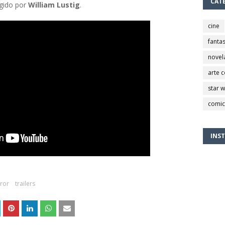
CAT
igido por
William Lustig
.
cine
fantas
novel
arte 
star 
comic
INS
rror
trailers