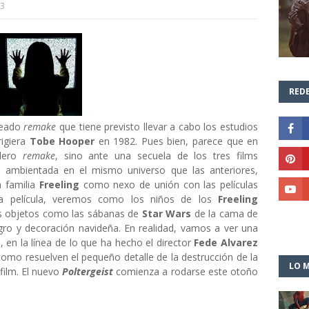
13
REDE
aneado
remake
que tiene previsto llevar a cabo los estudios
rigiera
Tobe Hooper
en 1982. Pues bien, parece que en
adero
remake
, sino ante una secuela de los tres films
ría ambientada en el mismo universo que las anteriores,
a familia
Freeling
como nexo de unión con las películas
va película, veremos como los niños de los
Freeling
jos objetos como las sábanas de
Star Wars
de la cama de
egro y decoración navideña. En realidad, vamos a ver una
, en la línea de lo que ha hecho el director
Fede Alvarez
omo resuelven el pequeño detalle de la destrucción de la
LO M
 film. El nuevo
Poltergeist
comienza a rodarse este otoño