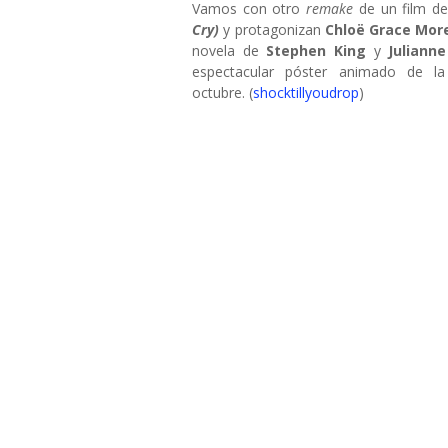
Vamos con otro
remake
de un film d
Cry)
y protagonizan
Chloë Grace Mor
novela de
Stephen King
y
Juliann
espectacular póster animado de la
octubre. (
shocktillyoudrop
)