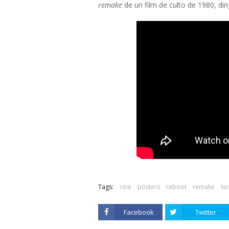
remake
de un film de culto de 1980, dir
Tags:
cine
pósters
reboot
remake
te
Facebook
Twitter