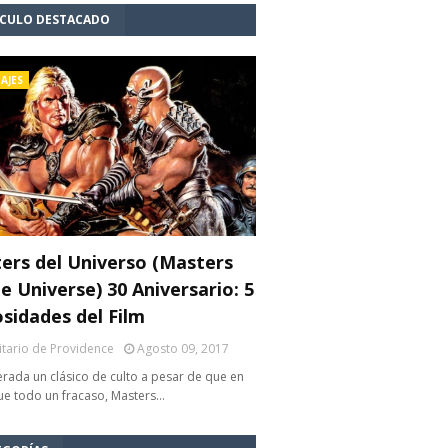
ÍCULO DESTACADO
AJES
ers del Universo (Masters
e Universe) 30 Aniversario: 5
osidades del Film
litario de Providence
Agosto 09, 2017
rada un clásico de culto a pesar de que en
fue todo un fracaso, Masters…