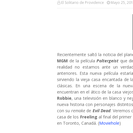
El Solitario de Providence
Mayo 25, 20
Recientemente saltó la noticia del pl
MGM
de la película
Poltergeist
que di
realidad no estamos ante un verd
anteriores. Esta nueva película esta
sirviendo la vieja casa encantada de l
clásicas. En una escena de la nue
encuentran en el ático de la casa vie
Robbie
, una televisión en blanco y n
nueva historia con personajes distintos
con su
remake
de
Evil Dead
. Veremos c
casa de los
Freeling
al final del primer
en Toronto, Canadá. (
Moviehole
)