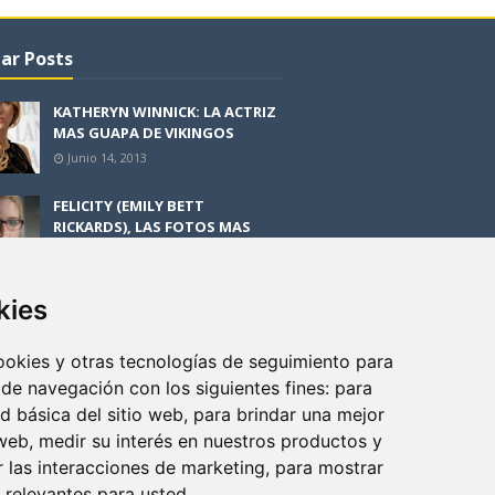
ar Posts
KATHERYN WINNICK: LA ACTRIZ
MAS GUAPA DE VIKINGOS
Junio 14, 2013
FELICITY (EMILY BETT
RICKARDS), LAS FOTOS MAS
BONITAS DE LA ALIADA DE
ARROW
Noviembre 30, 2013
kies
BLACK MIRROR: TODA TU
HISTORIA. EPISODIO 3. LA
cookies y otras tecnologías de seguimiento para
CRITICA
 de navegación con los siguientes fines:
para
Mayo 17, 2012
ad básica del sitio web
,
para brindar una mejor
 web
,
medir su interés en nuestros productos y
r las interacciones de marketing
,
para mostrar
 relevantes para usted
.