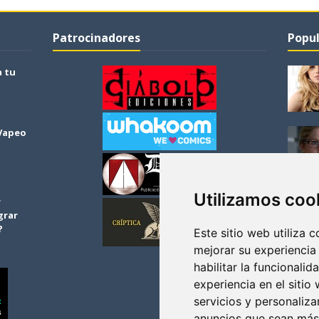
Patrocinadores
Popul
a tu
 Vapeo
Utilizamos coo
r
grar
?
Este sitio web utiliza 
mejorar su experiencia
habilitar la funcionalid
experiencia en el sitio
servicios y personaliza
anuncios que sean más