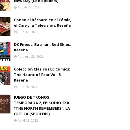
New Day (Con Spoilers)
Agosto 03, 2026
Conan el Bárbaro en el Cómic,
el Cine y la Televisión. Reseña
Julio 30, 2026
DC Finest. Batman: Red Skies.
Reseña
Febrero 22, 2026
Colección Clásicos EC Comics:
The Haunt of Fear Vol. 5.
Reseña
Julio 16, 2026
JUEGO DE TRONOS,
TEMPORADA 2, EPISODIO 2X01
"THE NORTH REMEMBERS". LA
CRÍTICA (SPOILERS)
Abril 02, 2012