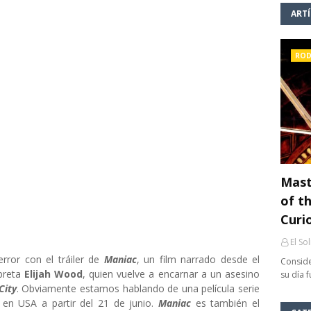
ART
ROD
Mast
of th
Curi
El So
rror con el tráiler de
Maniac
, un film narrado desde el
Conside
rpreta
Elijah Wood
, quien vuelve a encarnar a un asesino
su día 
City
. Obviamente estamos hablando de una película serie
 en USA a partir del 21 de junio.
Maniac
es también el