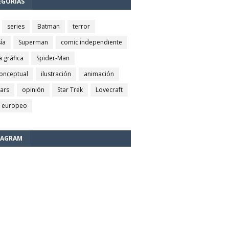
EGORÍAS
series
Batman
terror
ía
Superman
comic independiente
a gráfica
Spider-Man
conceptual
ilustración
animación
wars
opinión
Star Trek
Lovecraft
 europeo
TAGRAM