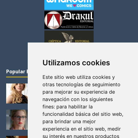
Utilizamos cookies
Popular Posts
Este sitio web utiliza cookies y
otras tecnologías de seguimiento
KATHERYN WINNICK: LA ACTRIZ MAS GUAPA DE
para mejorar su experiencia de
VIKINGOS
navegación con los siguientes
Junio 14, 2013
fines:
para habilitar la
FELICITY (EMILY BETT RICKARDS), LAS FOTOS
funcionalidad básica del sitio web
,
MAS BONITAS DE LA ALIADA DE ARROW
para brindar una mejor
Noviembre 30, 2013
experiencia en el sitio web
,
medir
su interés en nuestros productos