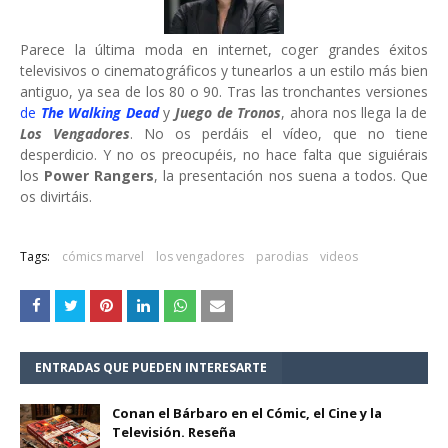
Parece la última moda en internet, coger grandes éxitos
televisivos o cinematográficos y tunearlos a un estilo más bien
antiguo, ya sea de los 80 o 90. Tras las tronchantes versiones
de
The Walking Dead
y
Juego de Tronos
, ahora nos llega la de
Los Vengadores
. No os perdáis el vídeo, que no tiene
desperdicio. Y no os preocupéis, no hace falta que siguiérais
los
Power Rangers
, la presentación nos suena a todos. Que
os divirtáis.
Tags:
cómics marvel
los vengadores
parodias
videos
ENTRADAS QUE PUEDEN INTERESARTE
Conan el Bárbaro en el Cómic, el Cine y la
Televisión. Reseña