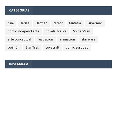
CATEGORÍAS
cine
series
Batman
terror
fantasía
Superman
comic independiente
novela gráfica
Spider-Man
arte conceptual
ilustración
animación
star wars
opinión
Star Trek
Lovecraft
comic europeo
INSTAGRAM