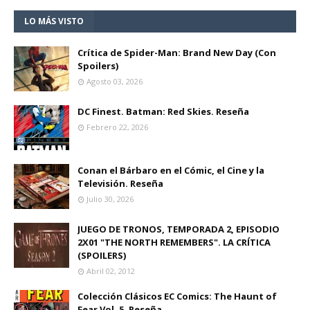
LO MÁS VISTO
Crítica de Spider-Man: Brand New Day (Con
Spoilers)
Agosto 03, 2026
DC Finest. Batman: Red Skies. Reseña
Febrero 22, 2026
Conan el Bárbaro en el Cómic, el Cine y la
Televisión. Reseña
Julio 30, 2026
JUEGO DE TRONOS, TEMPORADA 2, EPISODIO
2X01 "THE NORTH REMEMBERS". LA CRÍTICA
(SPOILERS)
Abril 02, 2012
Colección Clásicos EC Comics: The Haunt of
Fear Vol. 5. Reseña