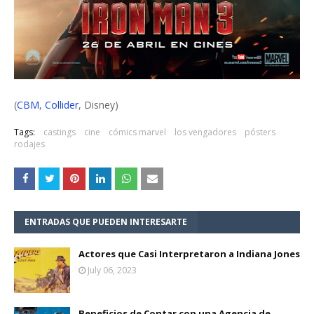
(
CBM
,
Collider
, Disney)
Tags:
castings
cine
cómics marvel
los vengadores
pósters
rodajes
ENTRADAS QUE PUEDEN INTERESARTE
Actores que Casi Interpretaron a Indiana Jones
July 06, 2023
Beneficios de Contar con una Agencia de