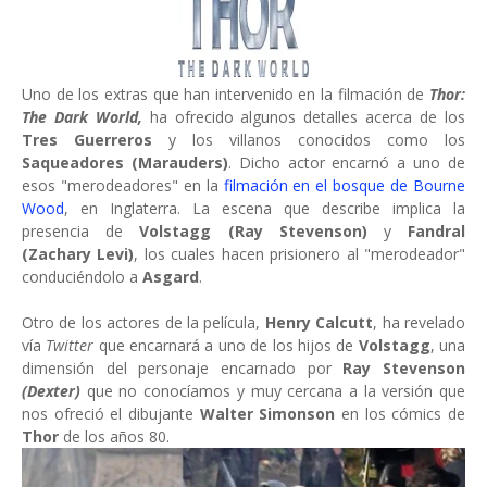
Uno de los extras que han intervenido en la filmación de
Thor:
The Dark World,
ha ofrecido algunos detalles acerca de los
Tres Guerreros
y los villanos conocidos como los
Saqueadores (Marauders)
. Dicho actor encarnó a uno de
esos "merodeadores" en la
filmación en el bosque de Bourne
Wood
, en Inglaterra. La escena que describe implica la
presencia de
Volstagg (Ray Stevenson)
y
Fandral
(Zachary Levi)
, los cuales hacen prisionero al "merodeador"
conduciéndolo a
Asgard
.
Otro de los actores de la película,
Henry Calcutt
, ha revelado
vía
Twitter
que encarnará a uno de los hijos de
Volstagg
, una
dimensión del personaje encarnado por
Ray Stevenson
(Dexter)
que no conocíamos y muy cercana a la versión que
nos ofreció el dibujante
Walter Simonson
en los cómics de
Thor
de los años 80.