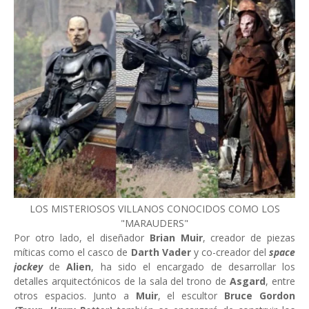
LOS MISTERIOSOS VILLANOS CONOCIDOS COMO LOS
"MARAUDERS"
Por otro lado, el diseñador
Brian Muir
, creador de piezas
míticas como el casco de
Darth Vader
y co-creador del
space
jockey
de
Alien
, ha sido el encargado de desarrollar los
detalles arquitectónicos de la sala del trono de
Asgard
, entre
otros espacios. Junto a
Muir
, el escultor
Bruce Gordon