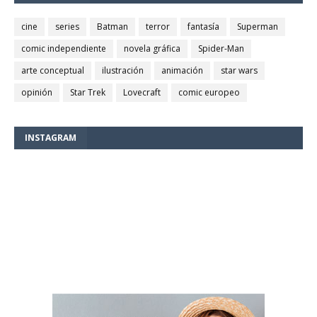
cine
series
Batman
terror
fantasía
Superman
comic independiente
novela gráfica
Spider-Man
arte conceptual
ilustración
animación
star wars
opinión
Star Trek
Lovecraft
comic europeo
INSTAGRAM