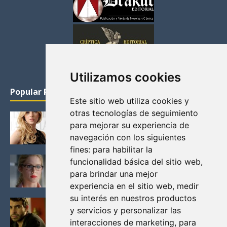
Utilizamos cookies
Popular Posts
Este sitio web utiliza cookies y
otras tecnologías de seguimiento
KATHERYN WINNICK: LA ACTRIZ MAS GUAPA DE
para mejorar su experiencia de
VIKINGOS
navegación con los siguientes
Junio 14, 2013
fines:
para habilitar la
FELICITY (EMILY BETT RICKARDS), LAS FOTOS
funcionalidad básica del sitio web
,
MAS BONITAS DE LA ALIADA DE ARROW
para brindar una mejor
Noviembre 30, 2013
experiencia en el sitio web
,
medir
su interés en nuestros productos
BLACK MIRROR: TODA TU HISTORIA. EPISODIO 3.
y servicios y personalizar las
LA CRITICA
interacciones de marketing
,
para
Mayo 17, 2012