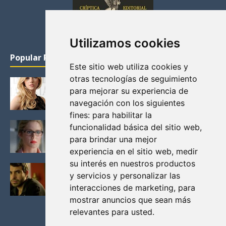
Utilizamos cookies
Popular Posts
Este sitio web utiliza cookies y
otras tecnologías de seguimiento
KATHERYN WINNICK: LA ACTRIZ MAS GUAPA DE
para mejorar su experiencia de
VIKINGOS
navegación con los siguientes
Junio 14, 2013
fines:
para habilitar la
FELICITY (EMILY BETT RICKARDS), LAS FOTOS
funcionalidad básica del sitio web
,
MAS BONITAS DE LA ALIADA DE ARROW
para brindar una mejor
Noviembre 30, 2013
experiencia en el sitio web
,
medir
su interés en nuestros productos
BLACK MIRROR: TODA TU HISTORIA. EPISODIO 3.
y servicios y personalizar las
LA CRITICA
interacciones de marketing
,
para
Mayo 17, 2012
mostrar anuncios que sean más
relevantes para usted
.