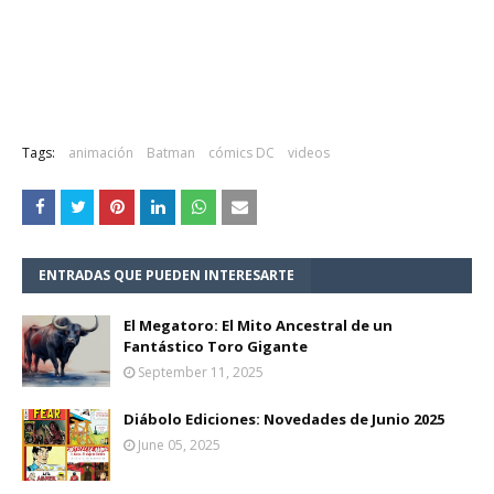
Tags:
animación
Batman
cómics DC
videos
ENTRADAS QUE PUEDEN INTERESARTE
El Megatoro: El Mito Ancestral de un
Fantástico Toro Gigante
September 11, 2025
Diábolo Ediciones: Novedades de Junio 2025
June 05, 2025