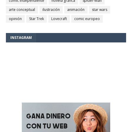
comic independiente
novela gráfica
Spider-Man
arte conceptual
ilustración
animación
star wars
opinión
Star Trek
Lovecraft
comic europeo
INSTAGRAM