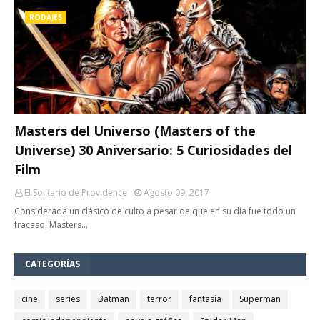
RODAJES
Masters del Universo (Masters of the
Universe) 30 Aniversario: 5 Curiosidades del
Film
El Solitario de Providence
Agosto 09, 2017
Considerada un clásico de culto a pesar de que en su día fue todo un
fracaso, Masters…
CATEGORÍAS
cine
series
Batman
terror
fantasía
Superman