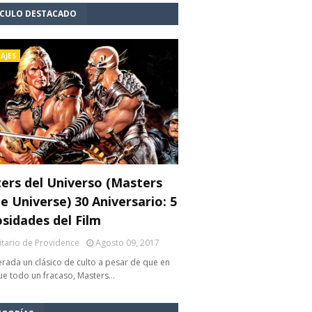
ÍCULO DESTACADO
AJES
ers del Universo (Masters
e Universe) 30 Aniversario: 5
osidades del Film
litario de Providence
Agosto 09, 2017
rada un clásico de culto a pesar de que en
fue todo un fracaso, Masters…