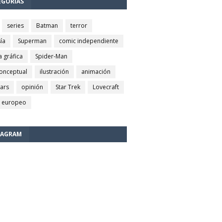
EGORÍAS
series
Batman
terror
ía
Superman
comic independiente
a gráfica
Spider-Man
conceptual
ilustración
animación
wars
opinión
Star Trek
Lovecraft
 europeo
TAGRAM