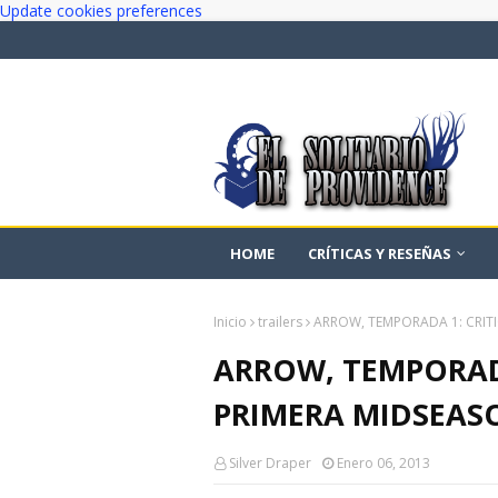
Update cookies preferences
HOME
CRÍTICAS Y RESEÑAS
Inicio
trailers
ARROW, TEMPORADA 1: CRITI
ARROW, TEMPORADA
PRIMERA MIDSEAS
Silver Draper
Enero 06, 2013