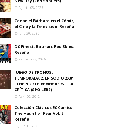
New Day (Con Spoilers)
Agosto 03, 2026
Conan el Bárbaro en el Cómic,
el Cine y la Televisión. Reseña
Julio 30, 2026
DC Finest. Batman: Red Skies.
Reseña
Febrero 22, 2026
JUEGO DE TRONOS,
TEMPORADA 2, EPISODIO 2X01
"THE NORTH REMEMBERS". LA
CRÍTICA (SPOILERS)
Abril 02, 2012
Colección Clásicos EC Comics:
The Haunt of Fear Vol. 5.
Reseña
Julio 16, 2026