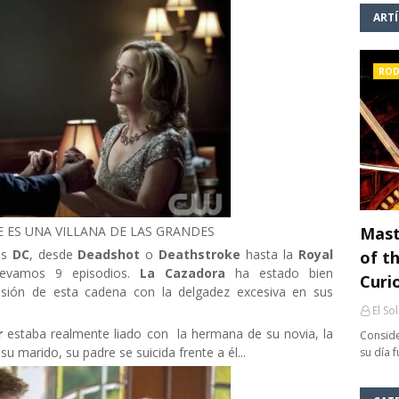
ART
ROD
 ES UNA VILLANA DE LAS GRANDES
Mast
os
DC
, desde
Deadshot
o
Deathstroke
hasta la
Royal
of th
evamos 9 episodios.
La Cazadora
ha estado bien
Curi
esión de esta cadena con la delgadez excesiva en sus
El So
r
estaba realmente liado con la hermana de su novia, la
Conside
u marido, su padre se suicida frente a él...
su día 