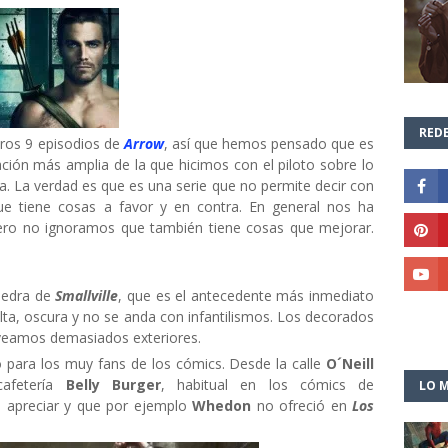
REDE
eros 9 episodios de
Arrow
, así que hemos pensado que es
ión más amplia de la que hicimos con el piloto sobre lo
 La verdad es que es una serie que no permite decir con
ue tiene cosas a favor y en contra. En general nos ha
ero no ignoramos que también tiene cosas que mejorar.
iedra de
Smallville
, que es el antecedente más inmediato
ulta, oscura y no se anda con infantilismos. Los decorados
veamos demasiados exteriores.
ólo para los muy fans de los cómics. Desde la calle
O´Neill
cafetería
Belly Burger
, habitual en los cómics de
LO M
apreciar y que por ejemplo
Whedon
no ofreció en
Los