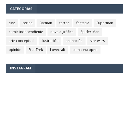
CATEGORÍAS
cine
series
Batman
terror
fantasía
Superman
comic independiente
novela gráfica
Spider-Man
arte conceptual
ilustración
animación
star wars
opinión
Star Trek
Lovecraft
comic europeo
INSTAGRAM