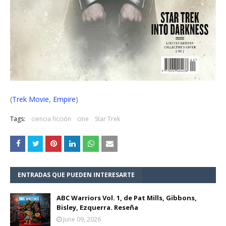
(
Trek Movie
,
Empire
)
Tags:
ciencia ficción
cine
Star Trek
ENTRADAS QUE PUEDEN INTERESARTE
ABC Warriors Vol. 1, de Pat Mills, Gibbons,
Bisley, Ezquerra. Reseña
June 09, 2026