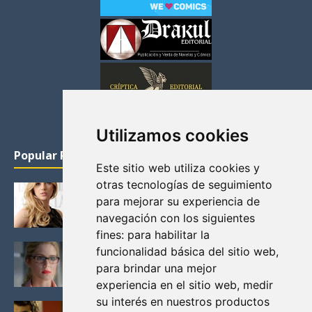
Utilizamos cookies
Popular Posts
Este sitio web utiliza cookies y
otras tecnologías de seguimiento
KATHERYN WINNICK: LA ACTRIZ MAS GUAPA DE
para mejorar su experiencia de
VIKINGOS
navegación con los siguientes
Junio 14, 2013
fines:
para habilitar la
FELICITY (EMILY BETT RICKARDS), LAS FOTOS
funcionalidad básica del sitio web
,
MAS BONITAS DE LA ALIADA DE ARROW
para brindar una mejor
Noviembre 30, 2013
experiencia en el sitio web
,
medir
su interés en nuestros productos
BLACK MIRROR: TODA TU HISTORIA. EPISODIO 3.