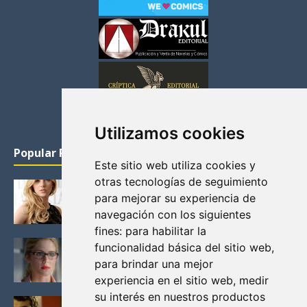
Utilizamos cookies
Popular Posts
Este sitio web utiliza cookies y
otras tecnologías de seguimiento
KATHERYN WINNICK: LA ACTRIZ MAS GUAPA DE
para mejorar su experiencia de
VIKINGOS
navegación con los siguientes
Junio 14, 2013
fines:
para habilitar la
FELICITY (EMILY BETT RICKARDS), LAS FOTOS
funcionalidad básica del sitio web
,
MAS BONITAS DE LA ALIADA DE ARROW
para brindar una mejor
Noviembre 30, 2013
experiencia en el sitio web
,
medir
su interés en nuestros productos
BLACK MIRROR: TODA TU HISTORIA. EPISODIO 3.