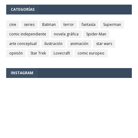
CATEGORÍAS
cine
series
Batman
terror
fantasía
Superman
comic independiente
novela gráfica
Spider-Man
arte conceptual
ilustración
animación
star wars
opinión
Star Trek
Lovecraft
comic europeo
INSTAGRAM