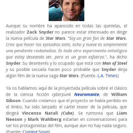
Aunque su nombre ha aparecido en todas las quinielas, el
realizador
Zack Snyder
no parece estar interesado en dirigir
la nueva película de
Star Wars
.
"Soy un gran fan de
Star Wars
.
Creo que hacer los episodios siete, ocho y nueve es simplemente
una pendiente resbaladiza. Es todo otro experimento mitológico
que estoy deseando ver, pero es un gran esfuerzo."
, ha dicho
Snyder
. Su desinterés y lo ocupado que está con
Man of Steel
y su posible secuela hacen poco probable que
Snyder
dirija
algún film de la nueva saga
Star Wars
. (Fuente.
L.A. Times
)
Ya os hablamos aquí de la proyectada película sobre el clásico
de la ciencia ficción
cyberpunk
Neuromante
, de
William
Gibson
. Cuando creíamos que el proyecto se había perdido en
el limbo, ha sido lanzado el cartel
teaser
de la película, que
dirigirá
Vincenzo Natali
(Cube)
. Se rumorea que
Liam
Neeson
y
Mark Wahlberg
estarían en conversaciones para
ser los protagonistas del film, aunque aun no hay nada seguro.
(Fuente:
Coming Soon
)