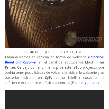
ORIGINAL SI QUE ES EL CARTEL, ESO SÍ
Mañana viernes se estrena en forma de webserie
Galactica:
Blood and Chrome
,
en el canal de Youtube de
Machinima
Prime
. Os dejo con el primer clip de este fallido proyecto que
podría tener posibilidades de volver a la vida si la webserie y su
posterior estreno en
SyFy
como telefilm cosechan el
suficiente éxito entre el público potencial. (Fuente:
Youtube
)