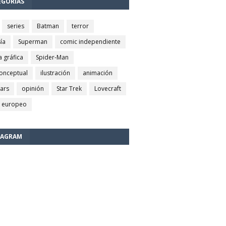
EGORÍAS
series
Batman
terror
ía
Superman
comic independiente
a gráfica
Spider-Man
conceptual
ilustración
animación
wars
opinión
Star Trek
Lovecraft
 europeo
TAGRAM