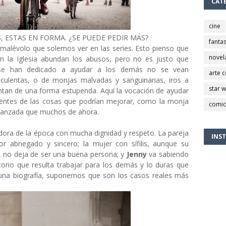
CAT
cine
 ESTAS EN FORMA. ¿SE PUEDE PEDIR MÁS?
fantas
 malévolo que solemos ver en las series. Esto pienso que
novel
n la Iglesia abundan los abusos, pero no es justo que
e se han dedicado a ayudar a los demás no se vean
arte 
ruculentas, o de monjas malvadas y sanguinarias, iros a
star 
ntan de una forma estupenda. Aquí la vocación de ayudar
ientes de las cosas que podrían mejorar, como la monja
comic
avanzada que muchos de ahora.
dora de la época con mucha dignidad y respeto. La pareja
INS
 abnegado y sincero; la mujer con sífilis, aunque su
e, no deja de ser una buena persona; y
Jenny
va sabiendo
ctorio que resulta trabajar para los demás y lo duras que
una biografía, suponemos que son los casos reales más