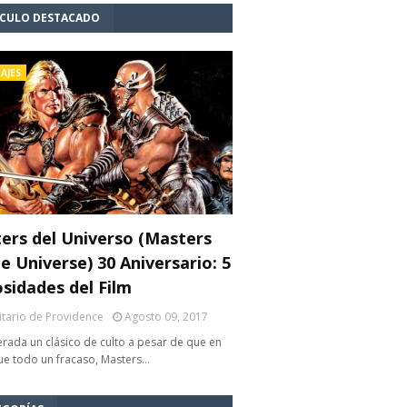
ÍCULO DESTACADO
AJES
ers del Universo (Masters
e Universe) 30 Aniversario: 5
osidades del Film
litario de Providence
Agosto 09, 2017
rada un clásico de culto a pesar de que en
fue todo un fracaso, Masters…