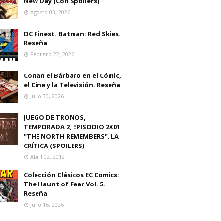
New Day (Con Spoilers)
Agosto 03, 2026
DC Finest. Batman: Red Skies.
Reseña
Febrero 22, 2026
Conan el Bárbaro en el Cómic,
el Cine y la Televisión. Reseña
Julio 30, 2026
JUEGO DE TRONOS,
TEMPORADA 2, EPISODIO 2X01
"THE NORTH REMEMBERS". LA
CRÍTICA (SPOILERS)
Abril 02, 2012
Colección Clásicos EC Comics:
The Haunt of Fear Vol. 5.
Reseña
Julio 16, 2026