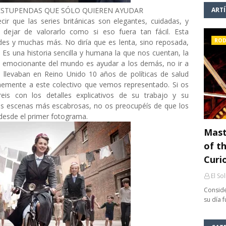
ESTUPENDAS QUE SÓLO QUIEREN AYUDAR
ART
 que las series británicas son elegantes, cuidadas, y
dejar de valorarlo como si eso fuera tan fácil. Esta
ROD
udes y muchas más. No diría que es lenta, sino reposada,
Es una historia sencilla y humana la que nos cuentan, la
 emocionante del mundo es ayudar a los demás, no ir a
a llevaban en Reino Unido 10 años de políticas de salud
memente a este colectivo que vemos representado. Si os
tareis con los detalles explicativos de su trabajo y su
las escenas más escabrosas, no os preocupéís de que los
 desde el primer fotograma.
Mast
of th
Curi
El So
Conside
su día 