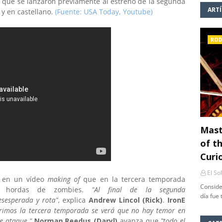
s que se lanzaron previamente al estreno de la segunda
ART
y en castellano.
(Fuente: USA Today, Youtube)
ROD
Mast
of th
Curi
El So
o en un vídeo
making of
que en la tercera temporada
Conside
 y hordas de zombies.
"Al final de la segunda
día fue
sesperada y rota"
, explica
Andrew Lincol (Rick)
.
IronE
rimos la tercera temporada se verá que no hay temor en
e ataque."
Norman Reedus
(Daryl)
avanza que
"todo el