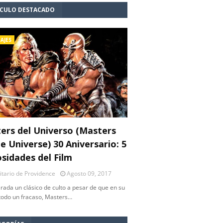
ÍCULO DESTACADO
AJES
ers del Universo (Masters
e Universe) 30 Aniversario: 5
osidades del Film
litario de Providence
Agosto 09, 2017
rada un clásico de culto a pesar de que en su
 todo un fracaso, Masters…