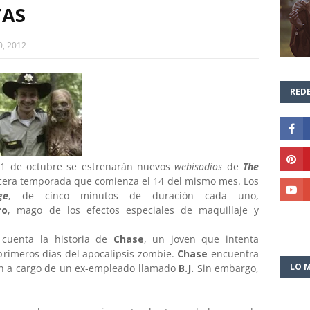
TAS
0, 2012
REDE
 1 de octubre se estrenarán nuevos
webisodios
de
The
rcera temporada que comienza el 14 del mismo mes. Los
ge
, de cinco minutos de duración cada uno,
ro
, mago de los efectos especiales de maquillaje y
e
cuenta la historia de
Chase
, un joven que intenta
primeros días del apocalipsis zombie.
Chase
encuentra
LO M
n a cargo de un ex-empleado llamado
B.J.
Sin embargo,