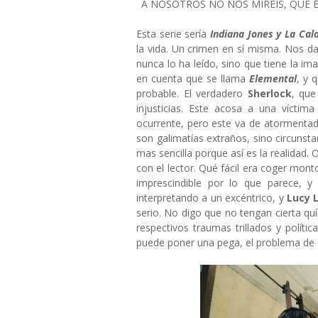
A NOSOTROS NO NOS MIRÉIS, QUE E
Esta serie sería
Indiana Jones y La Cal
la vida. Un crimen en sí misma. Nos d
nunca lo ha leído, sino que tiene la im
en cuenta que se llama
Elemental
, y 
probable. El verdadero
Sherlock
, que
injusticias. Este acosa a una víctima
ocurrente, pero este va de atormentad
son galimatías extraños, sino circunstan
mas sencilla porque así es la realidad.
con el lector. Qué fácil era coger mont
imprescindible por lo que parece, y 
interpretando a un excéntrico, y
Lucy L
serio. No digo que no tengan cierta quí
respectivos traumas trillados y políti
puede poner una pega, el problema de 