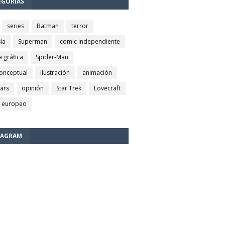
EGORÍAS
series
Batman
terror
ía
Superman
comic independiente
a gráfica
Spider-Man
conceptual
ilustración
animación
wars
opinión
Star Trek
Lovecraft
 europeo
TAGRAM