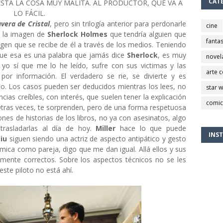
CAT
STÁ LA COSA MUY MALITA. AL PRODUCTOR, QUE VA A
LO FÁCIL.
avera de Cristal
, pero sin trilogía anterior para perdonarle
cine
a la imagen de
Sherlock Holmes
que tendría alguien que
fantas
agen que se recibe de él a través de los medios. Teniendo
que esa es una palabra que jamás dice
Sherlock
, es muy
novel
 yo sí que me lo he leído, sufre con sus victimas y las
arte 
 por información.
El
verdadero se rie, se divierte y es
o. Los casos pueden ser deducidos mientras los lees, no
star 
cias creíbles, con interés, que suelen tener la explicación
comic
 Otras veces, te sorprenden, pero de una forma respetuosa
ones de historias de los libros, no ya con asesinatos, algo
trasladarlas al día de hoy.
Miller
hace lo que puede
INS
iu
siguen siendo una actriz de aspecto antipático y gesto
mica como pareja, digo que me dan igual. Allá ellos y sus
camente correctos. Sobre los aspectos técnicos no se les
este piloto no está ahí.