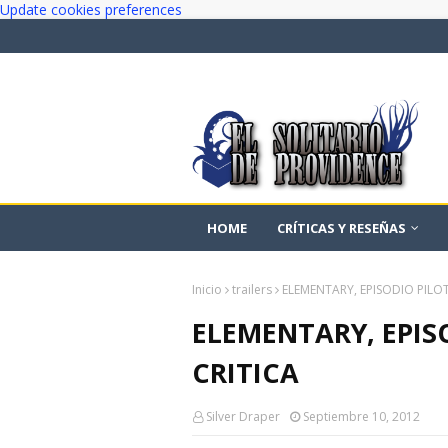
Update cookies preferences
HOME
CRÍTICAS Y RESEÑAS
Inicio
trailers
ELEMENTARY, EPISODIO PILOT
ELEMENTARY, EPIS
CRITICA
Silver Draper
Septiembre 10, 2012