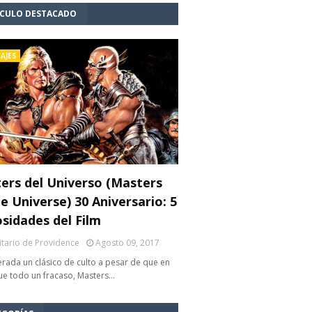
ÍCULO DESTACADO
AJES
ers del Universo (Masters
e Universe) 30 Aniversario: 5
osidades del Film
litario de Providence
Agosto 09, 2017
rada un clásico de culto a pesar de que en
fue todo un fracaso, Masters…