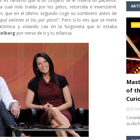
e es rarísimo que a un cirujano se le muera un paciente.
ART
cual más traída por los pelos, retorcida e inverosímil.
 ves que en el último segundo coge su sombrero antes de
qué valiente el tío, por poco!"
. Pero si lo ves que se mete
ROD
atómica y volando cae en la furgoneta que lo estaba
ielberg
por reirse de ti y tu infancia.
Mast
of th
Curi
El So
Conside
su día 