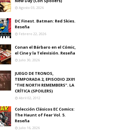
New Day (Con Spoilers)
Agosto 03, 2026
DC Finest. Batman: Red Skies.
Reseña
Febrero 22, 2026
Conan el Bárbaro en el Cómic,
el Cine y la Televisión. Reseña
Julio 30, 2026
JUEGO DE TRONOS,
TEMPORADA 2, EPISODIO 2X01
"THE NORTH REMEMBERS". LA
CRÍTICA (SPOILERS)
Abril 02, 2012
Colección Clásicos EC Comics:
The Haunt of Fear Vol. 5.
Reseña
Julio 16, 2026