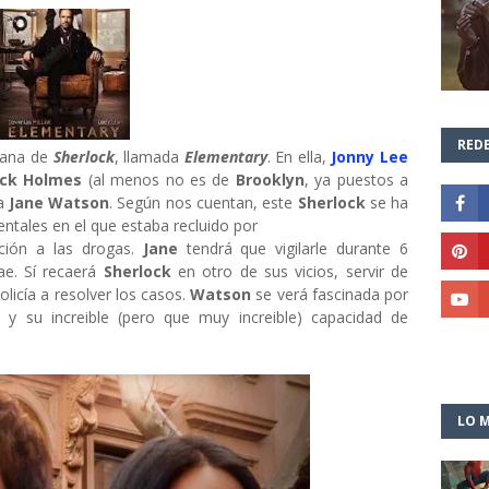
REDE
cana de
Sherlock
, llamada
Elementary
. En ella,
Jonny Lee
ock
Holmes
(al menos no es de
Brooklyn
, ya puestos a
da
Jane Watson
. Según nos cuentan, este
Sherlock
se ha
tales en el que estaba recluido por
ción a las drogas.
Jane
tendrá que vigilarle durante 6
e. Sí recaerá
Sherlock
en otro de sus vicios, servir de
olicía a resolver los casos.
Watson
se verá fascinada por
k
y su increible (pero que muy increible) capacidad de
LO M