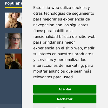
Popular Posts
Este sitio web utiliza cookies y
otras tecnologías de seguimiento
KATHERYN WINNICK: LA ACTRIZ MAS GUAPA DE
para mejorar su experiencia de
VIKINGOS
navegación con los siguientes
Junio 14, 2013
fines:
para habilitar la
FELICITY (EMILY BETT RICKARDS), LAS FOTOS
funcionalidad básica del sitio web
,
MAS BONITAS DE LA ALIADA DE ARROW
para brindar una mejor
Noviembre 30, 2013
experiencia en el sitio web
,
medir
su interés en nuestros productos
BLACK MIRROR: TODA TU HISTORIA. EPISODIO 3.
y servicios y personalizar las
LA CRITICA
interacciones de marketing
,
para
Mayo 17, 2012
mostrar anuncios que sean más
relevantes para usted
.
Aceptar
Rechazar