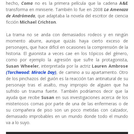
hecho,
Coma
no es la primera película que la cadena
A&E
transforma en miniserie. También lo fue en 2008
La Amenaza
de Andrómeda
, que adaptaba la novela del escritor de ciencia
ficción
Michael Crichton
.
La trama no se anda con demasiados rodeos y en ningún
momento aburre, aunque quizás haya cierto exceso de
personajes, que hace difícil en ocasiones la comprensión de la
historia. El guionista a veces cae en los tópicos del género,
como por ejemplo la agresión que sufre la protagonista,
Susan Wheeler
, interpretada por la actriz
Lauren Ambrose
(Torchwood: Miracle Day)
, de camino a su apartamento. Otro
de los pinchazos del guión es la reacción tan antinatural de su
personaje tras el asalto, muy impropio de alguien que ha
sufrido un trauma fuerte. También podríamos decir que la
ayuda que recibe
Susan
en sus investigaciones acerca de los
misteriosos comas por parte de una de las enfermeras o de
su compañera de piso son un poco metidas con calzador,
demasiado improbables en un mundo donde todo el mundo
va a lo suyo.