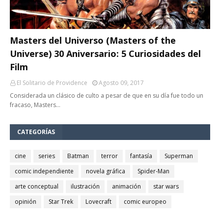
Masters del Universo (Masters of the
Universe) 30 Aniversario: 5 Curiosidades del
Film
El Solitario de Providence
Agosto 09, 2017
Considerada un clásico de culto a pesar de que en su día fue todo un
fracaso, Masters…
CATEGORÍAS
cine
series
Batman
terror
fantasía
Superman
comic independiente
novela gráfica
Spider-Man
arte conceptual
ilustración
animación
star wars
opinión
Star Trek
Lovecraft
comic europeo