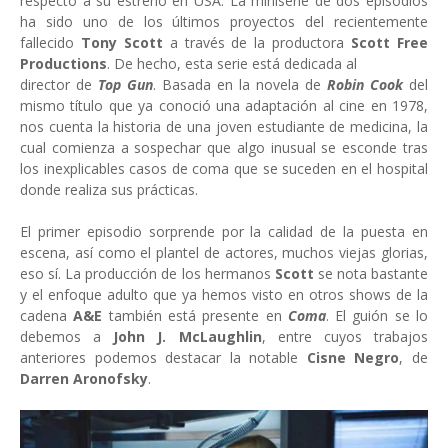
respecto a su estreno en USA. La miniserie de dos episodios
ha sido uno de los últimos proyectos del recientemente
fallecido
Tony Scott
a través de la productora
Scott Free
Productions
. De hecho, esta serie está dedicada al
director de
Top Gun
. Basada en la novela de
Robin Cook
del
mismo título que ya conoció una adaptación al cine en 1978,
nos cuenta la historia de una joven estudiante de medicina, la
cual comienza a sospechar que algo inusual se esconde tras
los inexplicables casos de coma que se suceden en el hospital
donde realiza sus prácticas.
El primer episodio sorprende por la calidad de la puesta en
escena, así como el plantel de actores, muchos viejas glorias,
eso sí. La producción de los hermanos
Scott
se nota bastante
y el enfoque adulto que ya hemos visto en otros shows de la
cadena
A&E
también está presente en
Coma
. El guión se lo
debemos a
John J. McLaughlin
, entre cuyos trabajos
anteriores podemos destacar la notable
Cisne Negro
, de
Darren Aronofsky
.