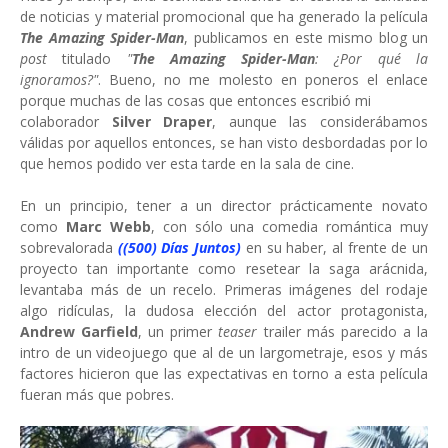
de noticias y material promocional que ha generado la película
The Amazing Spider-Man
, publicamos en este mismo blog un
post
titulado
"
The Amazing Spider-Man
: ¿Por qué la
ignoramos?"
. Bueno, no me molesto en poneros el enlace
porque muchas de las cosas que entonces escribió mi
colaborador
Silver Draper
, aunque las considerábamos
válidas por aquellos entonces, se han visto desbordadas por lo
que hemos podido ver esta tarde en la sala de cine.
En un principio, tener a un director prácticamente novato
como
Marc Webb
, con sólo una comedia romántica muy
sobrevalorada
((500) Días Juntos)
en su haber, al frente de un
proyecto tan importante como resetear la saga arácnida,
levantaba más de un recelo. Primeras imágenes del rodaje
algo ridículas, la dudosa elección del actor protagonista,
Andrew Garfield
, un primer
teaser
trailer más parecido a la
intro de un videojuego que al de un largometraje, esos y más
factores hicieron que las expectativas en torno a esta película
fueran más que pobres.