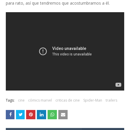
para rato, así que tendremos que acostumbrarnos a él.
Tags:
cine
cómics marvel
criticas de cine
Spider-Man
trailers