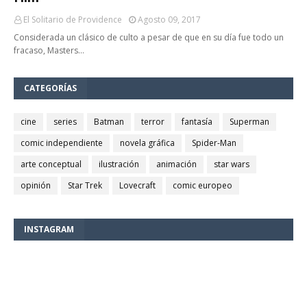
El Solitario de Providence
Agosto 09, 2017
Considerada un clásico de culto a pesar de que en su día fue todo un
fracaso, Masters…
CATEGORÍAS
cine
series
Batman
terror
fantasía
Superman
comic independiente
novela gráfica
Spider-Man
arte conceptual
ilustración
animación
star wars
opinión
Star Trek
Lovecraft
comic europeo
INSTAGRAM