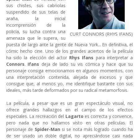
sus chistes, sus cabriolas
suspendido de sus telas de
araña, la inicial
incomprensión de la
policía, su lucha contra una
CURT CONNORS (RHYS IFANS)
amenaza que le supera, su
puesta de largo ante la gente de Nueva York... En definitiva, el
cómic hecho cine. Uno de los grandes aciertos de la película
ha sido la elección del actor
Rhys Ifans
para interpretar a
Connors
.
Ifans
deja de lado su vis cómica y hace que su
personaje consiga emocionarnos en algunos momentos, con
una interpretación contenida, alejada de excesos y que
consigue que, al menos yo, me identifique bastante con sus
ideales, más tarde deformados por su radical metamorfosis.
La película, a pesar que es un gran espectáculo visual, no
ofrece grandes hallazgos en el campo de los efectos
especiales. La recreación del
Lagarto
es correcta y convence,
pero nada que no hallamos visto en otras películas. El
personaje de
Spider-Man
si se nota más logrado cuando ha
de ser usado un doble digital, no apreciándose casi nada