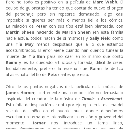
Pero no todo es positivo en la película de
Marc Webb
. El
equipo de guionistas ha tenido que contar de nuevo el origen
del personaje pero sin repetirse demasiado, algo casi
imposible si quieres ser más o menos fiel a los cómics.
La relación de
Peter
con sus tíos está bien planteada, con
Martin Sheen
haciendo de
Martin Sheen
(en esta familia
nadie actúa, todos hacen de sí mismos) y
Sally Field
como
una
Tía May
menos despistada que a lo que estamos
acostumbrados. El error viene cuando han querido tunear la
muerte de
Tío Ben
para no caer en lo mismo que contó
Raimi
y les ha quedado artificiosa y forzada, difícil de creer.
Indudablemente, prefiero la escena que
Raimi
le dedicó
al asesinato del tío de
Peter
antes que esta.
Otro de los puntos negativos de la película es la música de
James Horner
, ciertamente una composición no demasiado
inspirada del creador de la música de
Titanic
o
Braveheart
.
Esta falta de inspiración se nota por ejemplo en la escena del
rescate del niño en el puente pues donde deberíamos
escuchar un tema que intensificara la tensión y gravedad del
momento,
Horner
nos introduce un tema lírico,
como forzándonos a que sintamos ternura en vez de