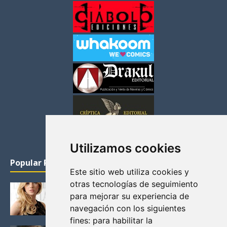
Utilizamos cookies
Popular Posts
Este sitio web utiliza cookies y
otras tecnologías de seguimiento
KATHERYN WINNICK: LA ACTRIZ MAS GUAPA DE
para mejorar su experiencia de
VIKINGOS
navegación con los siguientes
Junio 14, 2013
fines:
para habilitar la