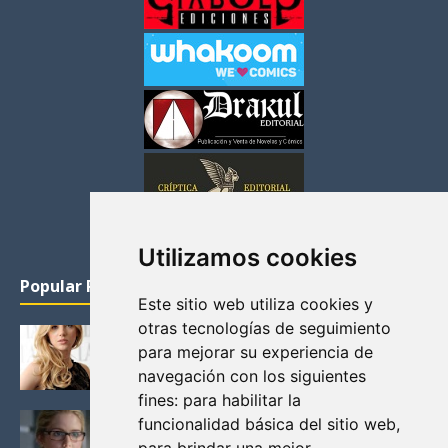
Utilizamos cookies
Popular Posts
Este sitio web utiliza cookies y
otras tecnologías de seguimiento
KATHERYN WINNICK: LA ACTRIZ MAS GUAPA DE
para mejorar su experiencia de
VIKINGOS
navegación con los siguientes
Junio 14, 2013
fines:
para habilitar la
FELICITY (EMILY BETT RICKARDS), LAS FOTOS
funcionalidad básica del sitio web
,
MAS BONITAS DE LA ALIADA DE ARROW