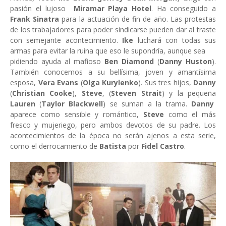
pasión el lujoso
Miramar Playa Hotel
. Ha conseguido a
Frank Sinatra
para la actuación de fin de año. Las protestas
de los trabajadores para poder sindicarse pueden dar al traste
con semejante acontecimiento.
Ike
luchará con todas sus
armas para evitar la ruina que eso le supondría, aunque sea
pidiendo ayuda al mafioso
Ben Diamond
(
Danny Huston
).
También conocemos a su bellísima, joven y amantísima
esposa,
Vera Evans
(
Olga Kurylenko
). Sus tres hijos,
Danny
(
Christian Cooke
),
Steve
, (
Steven Strait
) y la pequeña
Lauren
(
Taylor Blackwell
) se suman a la trama.
Danny
aparece como sensible y romántico,
Steve
como el más
fresco y mujeriego, pero ambos devotos de su padre. Los
acontecimientos de la época no serán ajenos a esta serie,
como el derrocamiento de
Batista
por
Fidel Castro
.