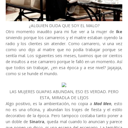
¿ALGUIEN DUDA QUE SOY EL MALO?
Otro momento inaudito para mi fue ver a la mujer de
Ike
sirviendo porque los camareros y el maitre estaban oyendo la
radio y los clientes sin atender. Como camarero, vi una vez
como uno dijo al maitre que no podía trabajar porque se
sentía mal. Los siguientes seis meses, tuvimos que oir cientos
de insultos a ese camarero porque le falló en un momento. Así
que todos sin trabajar, ¿en esa época y a ese nivel? Jajajaja,
como si se hunde el mundo.
LAS MUJERES GUAPAS ABUNDAN, ESO ES VERDAD. PERO
ESTA, MIRADLA DE LEJOS
Algo positivo, es la ambientación, no copia a
Mad Men
, esto
no es una oficina, y abundan los trajes de fiesta y el estilo
decorativo de la época. Pero tampoco costaba tanto poner a
un doble de
Sinatra
, queda mal cuando lo anuncian y parece
que ponen un disco, ni una escena del escenario. La temática