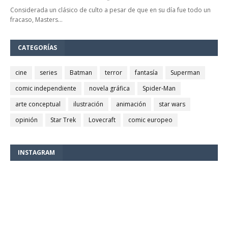
Considerada un clásico de culto a pesar de que en su día fue todo un
fracaso, Masters…
CATEGORÍAS
cine
series
Batman
terror
fantasía
Superman
comic independiente
novela gráfica
Spider-Man
arte conceptual
ilustración
animación
star wars
opinión
Star Trek
Lovecraft
comic europeo
INSTAGRAM