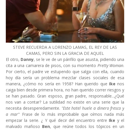
STEVE RECUERDA A LORENZO LAMAS, EL REY DE LAS
CAMAS, PERO SIN LA GRACIA DE AQUEL
El otro,
Danny
, se le ve de un pánfilo que asusta, pidiendo una
cita a una camarera de pisos, con su momento
Pretty Woman
.
Por cierto, el padre ve estupendo que salga con ella, cuando
hoy día sería un problema mezclar clases sociales de esa
manera, ¿cómo no sería en 1958? Han querido que
Ike
nos
caiga bien desde primera hora, no han querido correr riesgos y
se han pasado. Gran esposo, gran padre, responsable...¿Qué
nos van a contar? La sutilidad no existe en una serie que la
necesita desesperedamente.
"Este hotel huele a dinero fresco y
a mar
" Frase de lo más improbable que oímos nada más
empezar la serie. ¿ Y qué decir del encuentro entre
Ike
y el
malvado mafioso
Ben
, que reúne todos los tópicos en un