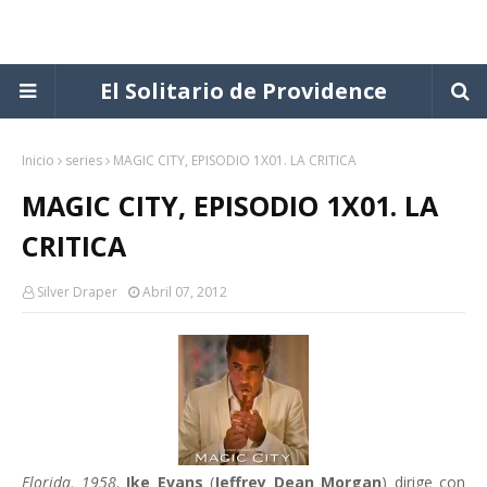
El Solitario de Providence
Inicio
series
MAGIC CITY, EPISODIO 1X01. LA CRITICA
MAGIC CITY, EPISODIO 1X01. LA
CRITICA
Silver Draper
Abril 07, 2012
Florida, 1958
.
Ike Evans
(
Jeffrey Dean Morgan
) dirige con