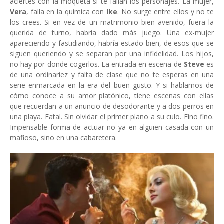
aciertes con la moqueta si te fallan los personajes. La mujer,
Vera
, falla en la química con
Ike
. No surge entre ellos y no te
los crees. Si en vez de un matrimonio bien avenido, fuera la
querida de turno, habría dado más juego. Una ex-mujer
apareciendo y fastidiando, habría estado bien, de esos que se
siguen queriendo y se separan por una infidelidad. Los hijos,
no hay por donde cogerlos. La entrada en escena de
Steve
es
de una ordinariez y falta de clase que no te esperas en una
serie enmarcada en la era del buen gusto. Y si hablamos de
cómo conoce a su amor platónico, tiene escenas con ellas
que recuerdan a un anuncio de desodorante y a dos perros en
una playa. Fatal. Sin olvidar el primer plano a su culo. Fino fino.
Impensable forma de actuar no ya en alguien casada con un
mafioso, sino en una cabaretera.