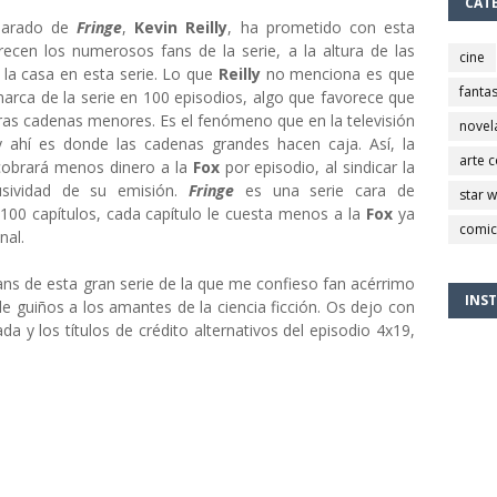
CAT
clarado de
Fringe
,
Kevin Reilly
, ha prometido con esta
recen los numerosos fans de la serie, a la altura de las
cine
 la casa en esta serie. Lo que
Reilly
no menciona es que
fantas
marca de la serie en 100 episodios, algo que favorece que
ras cadenas menores. Es el fenómeno que en la televisión
novel
 ahí es donde las cadenas grandes hacen caja. Así, la
arte 
cobrará menos dinero a la
Fox
por episodio, al sindicar la
usividad de su emisión.
Fringe
es una serie cara de
star 
s 100 capítulos, cada capítulo le cuesta menos a la
Fox
ya
comic
nal.
ans de esta gran serie de la que me confieso fan acérrimo
INS
de guiños a los amantes de la ciencia ficción. Os dejo con
da y los títulos de crédito alternativos del episodio 4x19,