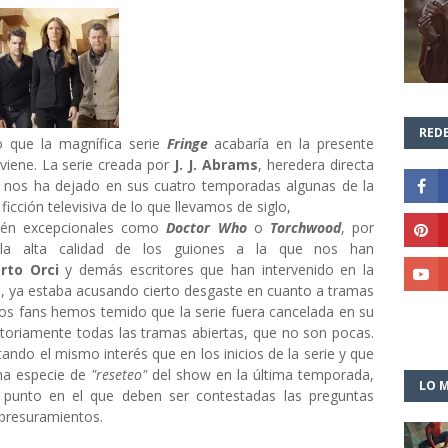
REDE
 que la magnífica serie
Fringe
acabaría en la presente
 viene. La serie creada por
J. J. Abrams
, heredera directa
, nos ha dejado en sus cuatro temporadas algunas de la
ficción televisiva de lo que llevamos de siglo,
bién excepcionales como
Doctor Who
o
Torchwood
, por
la alta calidad de los guiones a la que nos han
rto Orci
y demás escritores que han intervenido en la
a, ya estaba acusando cierto desgaste en cuanto a tramas
os fans hemos temido que la serie fuera cancelada en su
ctoriamente todas las tramas abiertas, que no son pocas.
tando el mismo interés que en los inicios de la serie y que
una especie de
"reseteo"
del show en la última temporada,
LO M
 punto en el que deben ser contestadas las preguntas
apresuramientos.