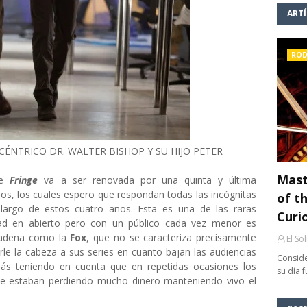
ART
ROD
ÉNTRICO DR. WALTER BISHOP Y SU HIJO PETER
Mast
ue
Fringe
va a ser renovada por una quinta y última
os, los cuales espero que respondan todas las incógnitas
of th
 largo de estos cuatro años. Esta es una de las raras
Curi
dad en abierto pero con un público cada vez menor es
cadena como la
Fox
, que no se caracteriza precisamente
El So
rle la cabeza a sus series en cuanto bajan las audiencias
Conside
más teniendo en cuenta que en repetidas ocasiones los
su día 
e estaban perdiendo mucho dinero manteniendo vivo el