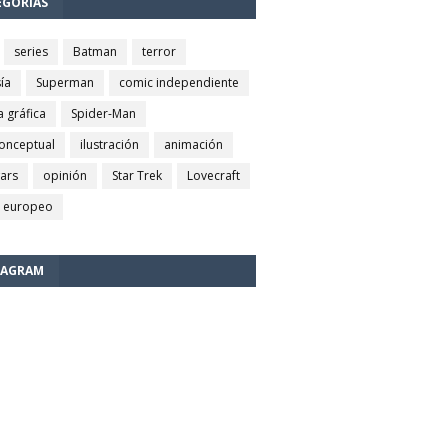
EGORÍAS
series
Batman
terror
ía
Superman
comic independiente
a gráfica
Spider-Man
conceptual
ilustración
animación
wars
opinión
Star Trek
Lovecraft
 europeo
TAGRAM