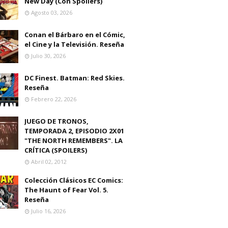
New Day (Con Spoilers)
Agosto 03, 2026
Conan el Bárbaro en el Cómic,
el Cine y la Televisión. Reseña
Julio 30, 2026
DC Finest. Batman: Red Skies.
Reseña
Febrero 22, 2026
JUEGO DE TRONOS,
TEMPORADA 2, EPISODIO 2X01
"THE NORTH REMEMBERS". LA
CRÍTICA (SPOILERS)
Abril 02, 2012
Colección Clásicos EC Comics:
The Haunt of Fear Vol. 5.
Reseña
Julio 16, 2026