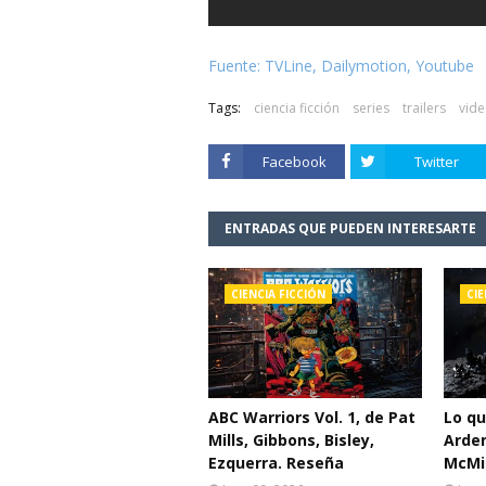
Fuente: TVLine, Dailymotion, Youtube
Tags:
ciencia ficción
series
trailers
vid
Facebook
Twitter
ENTRADAS QUE PUEDEN INTERESARTE
CIENCIA FICCIÓN
CIE
ABC Warriors Vol. 1, de Pat
Lo q
Mills, Gibbons, Bisley,
Arden
Ezquerra. Reseña
McMil