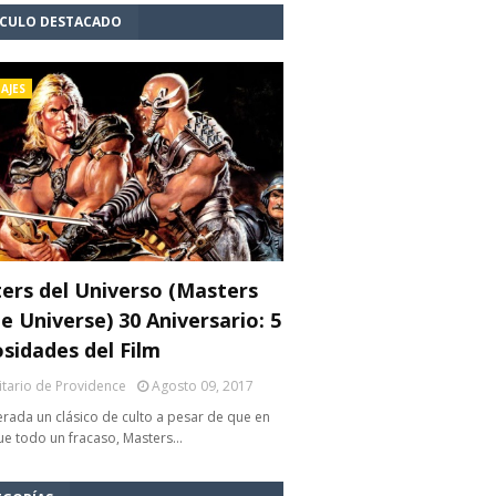
ÍCULO DESTACADO
AJES
ers del Universo (Masters
e Universe) 30 Aniversario: 5
osidades del Film
litario de Providence
Agosto 09, 2017
rada un clásico de culto a pesar de que en
fue todo un fracaso, Masters…