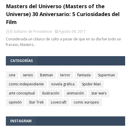
Masters del Universo (Masters of the
Universe) 30 Aniversario: 5 Curiosidades del
Film
El Solitario de Providence
Agosto 09, 2017
Considerada un clásico de culto a pesar de que en su día fue todo un
fracaso, Masters…
CATEGORÍAS
cine
series
Batman
terror
fantasía
Superman
comic independiente
novela gráfica
Spider-Man
arte conceptual
ilustración
animación
star wars
opinión
Star Trek
Lovecraft
comic europeo
INSTAGRAM