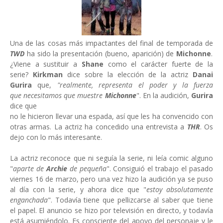
Una de las cosas más impactantes del final de temporada de
TWD
ha sido la presentación (bueno, aparición) de
Michonne
.
¿Viene a sustituir a
Shane
como el carácter fuerte de la
serie?
Kirkman
dice sobre la elección de la actriz
Danai
Gurira
que,
"realmente, representa el poder y la fuerza
que
necesitamos que muestre
Michonne
". En la audición,
Gurira
dice que
no le hicieron llevar una espada, así que les ha convencido con
otras armas. La actriz ha concedido una entrevista a
THR
. Os
dejo con lo más interesante.
La actriz reconoce que ni seguía la serie, ni leía comic alguno
"
aparte de
Archie
de pequeña
". Consiguió el trabajo el pasado
viernes 16 de marzo, pero una vez hizo la audición ya se puso
al día con la serie, y ahora dice que "
estoy absolutamente
enganchada
". Todavía tiene que pellizcarse al saber que tiene
el papel. El anuncio se hizo por televisión en directo, y todavía
está asumiéndolo. Es consciente del apoyo del personaje y le