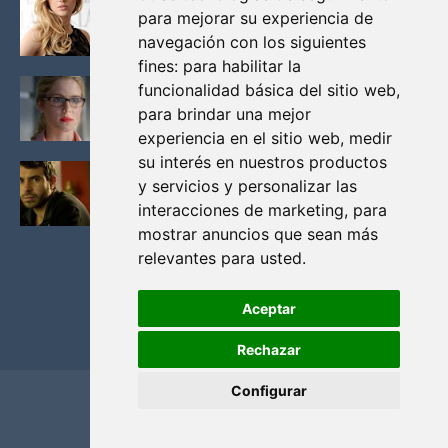
KATHERYN WINNICK: LA ACTRIZ MAS GUAPA DE
para mejorar su experiencia de
VIKINGOS
navegación con los siguientes
Junio 14, 2013
fines:
para habilitar la
FELICITY (EMILY BETT RICKARDS), LAS FOTOS
funcionalidad básica del sitio web
,
MAS BONITAS DE LA ALIADA DE ARROW
para brindar una mejor
Noviembre 30, 2013
experiencia en el sitio web
,
medir
su interés en nuestros productos
BLACK MIRROR: TODA TU HISTORIA. EPISODIO 3.
y servicios y personalizar las
LA CRITICA
interacciones de marketing
,
para
Mayo 17, 2012
mostrar anuncios que sean más
relevantes para usted
.
Aceptar
Rechazar
Configurar
Home
Privacidad y cookies
Contacto
Copyright ©
2026
El Solitario de Providence