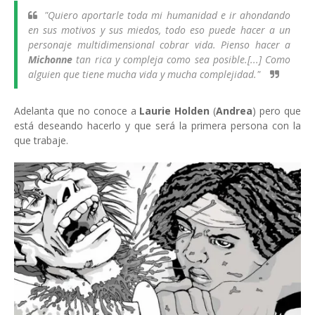
"Quiero aportarle toda mi humanidad e ir ahondando
en sus motivos y sus miedos, todo eso puede hacer a un
personaje multidimensional cobrar vida. Pienso hacer a
Michonne
tan rica y compleja como sea posible.[...] Como
alguien que tiene mucha vida y mucha complejidad
."
Adelanta que no conoce a
Laurie Holden
(
Andrea
) pero que
está deseando hacerlo y que será la primera persona con la
que trabaje.