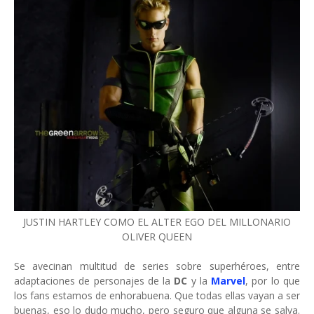
JUSTIN HARTLEY COMO EL ALTER EGO DEL MILLONARIO
OLIVER QUEEN
Se avecinan multitud de series sobre superhéroes, entre
adaptaciones de personajes de la
DC
y la
Marvel
, por lo que
los fans estamos de enhorabuena. Que todas ellas vayan a ser
buenas, eso lo dudo mucho, pero seguro que alguna se salva.