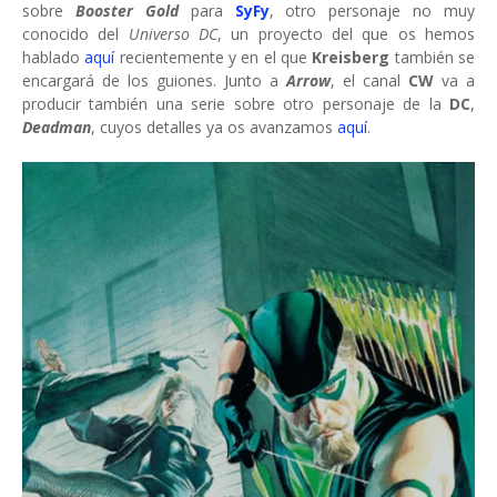
sobre
Booster Gold
para
SyFy
, otro personaje no muy
conocido del
Universo DC
, un proyecto del que os hemos
hablado
aquí
recientemente y en el que
Kreisberg
también se
encargará de los guiones. Junto a
Arrow
, el canal
CW
va a
producir también una serie sobre otro personaje de la
DC
,
Deadman
, cuyos detalles ya os avanzamos
aquí
.