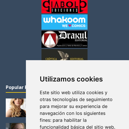
Utilizamos cookies
Popular Posts
Este sitio web utiliza cookies y
otras tecnologías de seguimiento
KATHERYN WINNICK: LA ACTRIZ MAS GUAPA DE
para mejorar su experiencia de
VIKINGOS
navegación con los siguientes
Junio 14, 2013
fines:
para habilitar la
FELICITY (EMILY BETT RICKARDS), LAS FOTOS
funcionalidad básica del sitio web
,