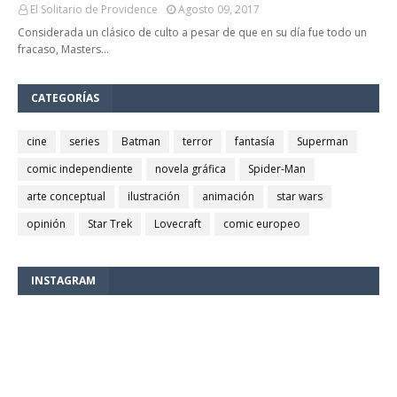
El Solitario de Providence
Agosto 09, 2017
Considerada un clásico de culto a pesar de que en su día fue todo un
fracaso, Masters…
CATEGORÍAS
cine
series
Batman
terror
fantasía
Superman
comic independiente
novela gráfica
Spider-Man
arte conceptual
ilustración
animación
star wars
opinión
Star Trek
Lovecraft
comic europeo
INSTAGRAM