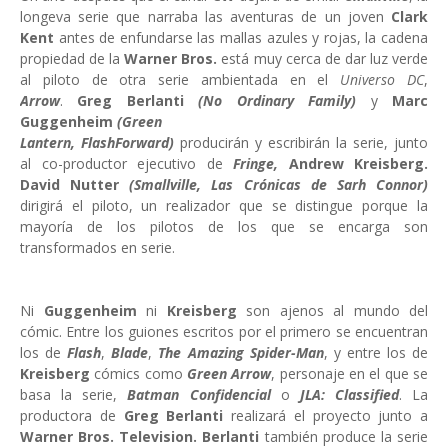
longeva serie que narraba las aventuras de un joven
Clark
Kent
antes de enfundarse las mallas azules y rojas, la cadena
propiedad de la
Warner Bros.
está muy cerca de dar luz verde
al piloto de otra serie ambientada en el
Universo DC
,
Arrow
.
Greg Berlanti
(No Ordinary Family)
y
Marc
Guggenheim
(Green
Lantern, FlashForward)
producirán y escribirán la serie, junto
al co-productor ejecutivo de
Fringe
,
Andrew Kreisberg
.
David Nutter
(Smallville, Las Crónicas de Sarh Connor)
dirigirá el piloto, un realizador que se distingue porque la
mayoría de los pilotos de los que se encarga son
transformados en serie.
Ni
Guggenheim
ni
Kreisberg
son ajenos al mundo del
cómic. Entre los guiones escritos por el primero se encuentran
los de
Flash
,
Blade
,
The Amazing Spider-Man
, y entre los de
Kreisberg
cómics como
Green Arrow
, personaje en el que se
basa la serie,
Batman Confidencial
o
JLA: Classified
. La
productora de
Greg Berlanti
realizará el proyecto junto a
Warner Bros. Television.
Berlanti
también produce la serie