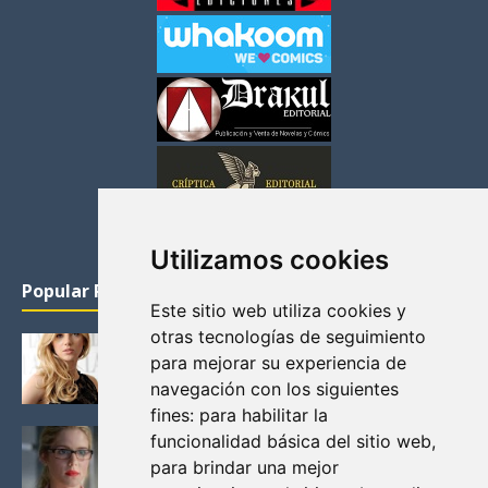
Utilizamos cookies
Popular Posts
Este sitio web utiliza cookies y
otras tecnologías de seguimiento
KATHERYN WINNICK: LA ACTRIZ MAS GUAPA DE
para mejorar su experiencia de
VIKINGOS
navegación con los siguientes
Junio 14, 2013
fines:
para habilitar la
FELICITY (EMILY BETT RICKARDS), LAS FOTOS
funcionalidad básica del sitio web
,
MAS BONITAS DE LA ALIADA DE ARROW
para brindar una mejor
Noviembre 30, 2013