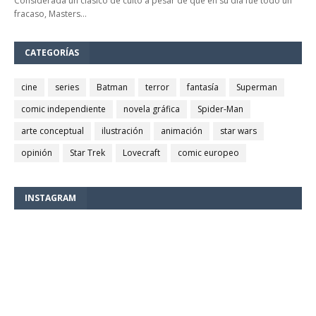
Considerada un clásico de culto a pesar de que en su día fue todo un
fracaso, Masters…
CATEGORÍAS
cine
series
Batman
terror
fantasía
Superman
comic independiente
novela gráfica
Spider-Man
arte conceptual
ilustración
animación
star wars
opinión
Star Trek
Lovecraft
comic europeo
INSTAGRAM