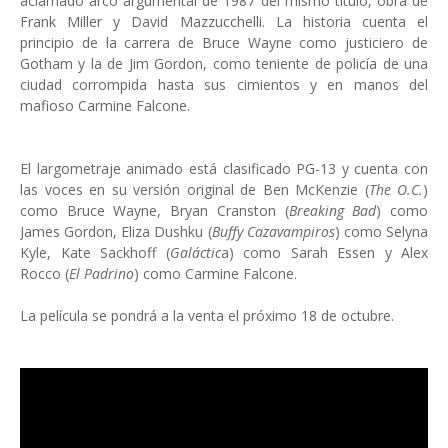
aclamado arco argumental de 1987 del mismo título, obra de
Frank Miller y David Mazzucchelli. La historia cuenta el
principio de la carrera de Bruce Wayne como justiciero de
Gotham y la de Jim Gordon, como teniente de policía de una
ciudad corrompida hasta sus cimientos y en manos del
mafioso Carmine Falcone.
El largometraje animado está clasificado PG-13 y cuenta con
las voces en su versión original de Ben McKenzie (
The O.C.
)
como Bruce Wayne, Bryan Cranston (
Breaking Bad
) como
James Gordon, Eliza Dushku (
Buffy Cazavampiros
) como Selyna
Kyle, Kate Sackhoff (
Galáctic
a) como Sarah Essen y Alex
Rocco (
El Padrino
) como Carmine Falcone.
La película se pondrá a la venta el próximo 18 de octubre.