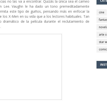
CAT
cias no las va a encontrar. Quizás la única sea el cameo
an Lee. Vaughn le ha dado un tono premeditadamente
ermita este tipo de guiños, pensando más en enfocar la
cine
e los X-Men en su vida que a los lectores habituales. Tan
fantas
 dramático de la película durante el reclutamiento de
.
novel
arte 
star 
comic
INS