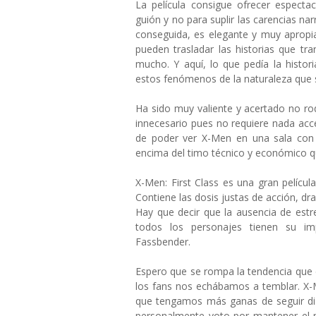
La película consigue ofrecer especta
guión y no para suplir las carencias na
conseguida, es elegante y muy apropia
pueden trasladar las historias que tr
mucho. Y aquí, lo que pedía la histor
estos fenómenos de la naturaleza que 
Ha sido muy valiente y acertado no ro
innecesario pues no requiere nada acc
de poder ver X-Men en una sala con s
encima del timo técnico y económico q
X-Men: First Class es una gran películ
Contiene las dosis justas de acción, d
Hay que decir que la ausencia de estre
todos los personajes tienen su imp
Fassbender.
Espero que se rompa la tendencia que 
los fans nos echábamos a temblar. X-
que tengamos más ganas de seguir dis
personalmente voto por mantener el m