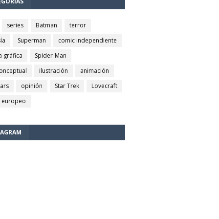
EGORÍAS
series
Batman
terror
ía
Superman
comic independiente
a gráfica
Spider-Man
conceptual
ilustración
animación
wars
opinión
Star Trek
Lovecraft
 europeo
TAGRAM