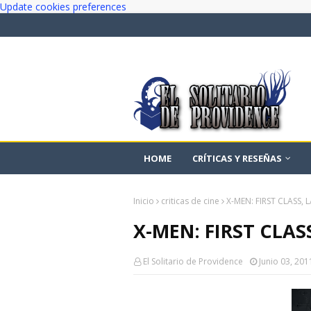
Update cookies preferences
HOME
CRÍTICAS Y RESEÑAS
Inicio
criticas de cine
X-MEN: FIRST CLASS, 
X-MEN: FIRST CLAS
El Solitario de Providence
Junio 03, 201