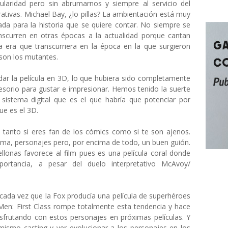
cularidad pero sin abrumarnos y siempre al servicio del
rrativas. Michael Bay, ¿lo pillas? La ambientación está muy
da para la historia que se quiere contar. No siempre se
anscurren en otras épocas a la actualidad porque cantan
ia era que transcurriera en la época en la que surgieron
son los mutantes.
dar la película en 3D, lo que hubiera sido completamente
esorio para gustar e impresionar. Hemos tenido la suerte
istema digital que es el que habría que potenciar por
ue es el 3D.
a tanto si eres fan de los cómics como si te son ajenos.
rama, personajes pero, por encima de todo, un buen guión.
llonas favorece al film pues es una película coral donde
ortancia, a pesar del duelo interpretativo McAvoy/
cada vez que la Fox producía una película de superhéroes
Men: First Class rompe totalmente esta tendencia y hace
frutando con estos personajes en próximas películas. Y
ismo casting y ver evolucionar a los personajes en los