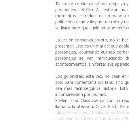
Tras este comienzo se nos emplaza ya
personajes del film. A destacar la
momentos se traduce en un mano a ma
polifacético que vale para un roto y u
su físico pero que suple ampliamente c
La acción comienza pronto, no se hace
presentar. Este es un mal del que adol
personajes, aburriendo cuando se ha
personajes se van introduciendo 
acontecimientos, sin forzar sus aparici
Los guionistas, esta vez, no caen en
solo para contentar a los fans, sino
sea más fácil seguir la historia. Es
incomprensión por los fans.
X-Men: First Class cuenta con un rep
llamado la atención: Oliver Platt, G
Michael Ironside...Y hablando de Michael
estar viendo al General Sam Lane de Sma