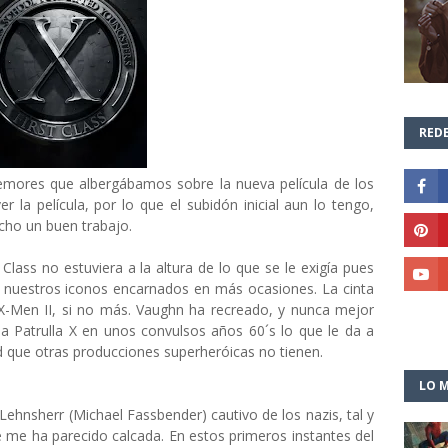
REDE
temores que albergábamos sobre la nueva película de los
 la película, por lo que el subidón inicial aun lo tengo,
cho un buen trabajo.
ass no estuviera a la altura de lo que se le exigía pues
 nuestros iconos encarnados en más ocasiones. La cinta
 X-Men II, si no más. Vaughn ha recreado, y nunca mejor
la Patrulla X en unos convulsos años 60´s lo que le da a
d que otras producciones superheróicas no tienen.
LO M
Lehnsherr (Michael Fassbender) cautivo de los nazis, tal y
 me ha parecido calcada. En estos primeros instantes del