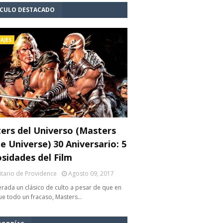
ÍCULO DESTACADO
AJES
ers del Universo (Masters
e Universe) 30 Aniversario: 5
osidades del Film
litario de Providence
Agosto 09, 2017
rada un clásico de culto a pesar de que en
fue todo un fracaso, Masters…