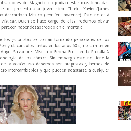
motivaciones de Magneto no podían estar más fundadas.
 se nos presenta a un jovencísimo Charles Xavier (James
descarriada Mística (Jennifer Lawrence). Esto no está
e Mística?¿Quien se hace cargo de ella? Podemos obviar
 y parecen haber desaparecido en el montaje.
que los guionistas se toman tomando personajes de los
en y ubicándolos juntos en los años 60´s, no chirrían en
 Angel Salvadore, Mística o Emma Frost en la Patrulla X
ronología de los cómics. Sin embargo esto no tiene la
o de la acción. No debemos ser integristas y hemos de
pero intercambiables y que pueden adaptarse a cualquier