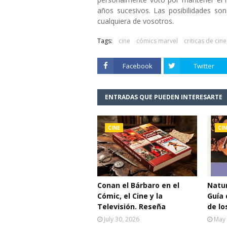
años sucesivos. Las posibilidades son 
cualquiera de vosotros.
Tags:
cine
cómics marvel
criticas de cine
Facebook
Twitter
ENTRADAS QUE PUEDEN INTERESARTE
CINE
CIN
Conan el Bárbaro en el
Natur
Cómic, el Cine y la
Guía 
Televisión. Reseña
de lo
July 30, 2026
May 