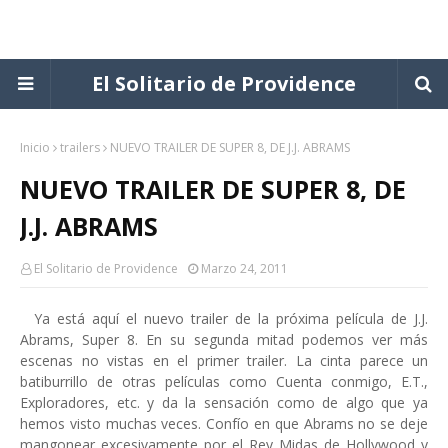
El Solitario de Providence
Inicio
trailers
NUEVO TRAILER DE SUPER 8, DE J.J. ABRAMS
NUEVO TRAILER DE SUPER 8, DE
J.J. ABRAMS
El Solitario de Providence
Marzo 24, 2011
Ya está aquí el nuevo trailer de la próxima película de J.J.
Abrams, Super 8. En su segunda mitad podemos ver más
escenas no vistas en el primer trailer. La cinta parece un
batiburrillo de otras películas como Cuenta conmigo, E.T.,
Exploradores, etc. y da la sensación como de algo que ya
hemos visto muchas veces. Confío en que Abrams no se deje
mangonear excesivamente por el Rey Midas de Hollywood y