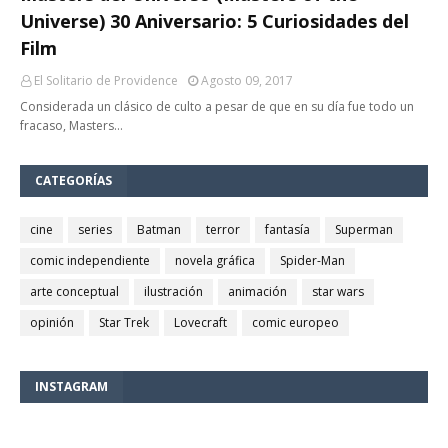
Universe) 30 Aniversario: 5 Curiosidades del
Film
El Solitario de Providence
Agosto 09, 2017
Considerada un clásico de culto a pesar de que en su día fue todo un
fracaso, Masters…
CATEGORÍAS
cine
series
Batman
terror
fantasía
Superman
comic independiente
novela gráfica
Spider-Man
arte conceptual
ilustración
animación
star wars
opinión
Star Trek
Lovecraft
comic europeo
INSTAGRAM