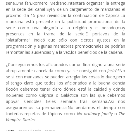
serie.Una fan,Romero Medrano,intentará organizar la entrega
en la sede del canal SyFy de un cargamento de manzanas el
próximo día 15 para reivindicar la continuación de Cáprica.La
manzana está presente en la publicidad promocional de la
serie como una alegoría a la religión y el pecado,muy
presentes en la trama de la serie.El portavoz de la
"plataforma" indicó que sólo con ciertos ajustes en la
programación y algunas maniobras promocionales se podrían
remontar las audiencias y,a la vez,los beneficios de la cadena.
¿Conseguiremos los aficionados dar un final digno a una serie
abruptamente cancelada como ya se consiguió con
Jericó?
No
se si con manzanas se pueden arreglar las cosas,lo dudo,pero
sí tengo claro que todos los aficionados a la buena ciencia
ficción debemos tener claro dónde está la calidad y dónde
no.Series como Cáprica o Galáctica son las que debemos
apoyar siéndoles fieles semana tras semana.Así nos
aseguraremos su permanencia.No perdamos el tiempo con
tonterías repletas de tópicos como
No ordinary family
o
The
Vampire Diaries.