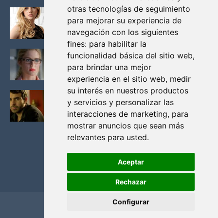
otras tecnologías de seguimiento
KATHERYN WINNICK: LA ACTRIZ MAS GUAPA DE
para mejorar su experiencia de
VIKINGOS
navegación con los siguientes
Junio 14, 2013
fines:
para habilitar la
FELICITY (EMILY BETT RICKARDS), LAS FOTOS
funcionalidad básica del sitio web
,
MAS BONITAS DE LA ALIADA DE ARROW
para brindar una mejor
Noviembre 30, 2013
experiencia en el sitio web
,
medir
su interés en nuestros productos
BLACK MIRROR: TODA TU HISTORIA. EPISODIO 3.
y servicios y personalizar las
LA CRITICA
interacciones de marketing
,
para
Mayo 17, 2012
mostrar anuncios que sean más
relevantes para usted
.
Aceptar
Rechazar
Configurar
Home
Privacidad y cookies
Contacto