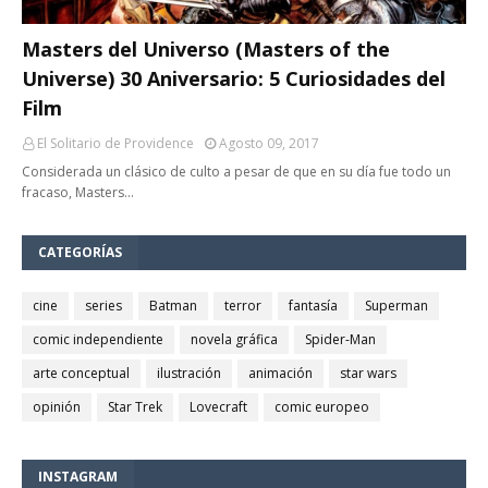
Masters del Universo (Masters of the
Universe) 30 Aniversario: 5 Curiosidades del
Film
El Solitario de Providence
Agosto 09, 2017
Considerada un clásico de culto a pesar de que en su día fue todo un
fracaso, Masters…
CATEGORÍAS
cine
series
Batman
terror
fantasía
Superman
comic independiente
novela gráfica
Spider-Man
arte conceptual
ilustración
animación
star wars
opinión
Star Trek
Lovecraft
comic europeo
INSTAGRAM