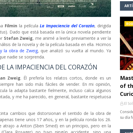
ART
ROD
rma
Filmin
la película
La Impaciencia del Corazón
, dirigida
itus
). Dado que está basada en la única novela pendiente
or
Stefan Zweig
, me animé a leerla previamente a ver la
nálisis de la novela y de la película basada en ella. Hicimos
y la obra de Zweig
, que analizó su vuelta al mundo. Ya
 que nadie se sorprenda.
DE LA IMPACIENCIA DEL CORAZÓN
Mast
fan Zweig
. Él prefería los relatos cortos, donde es un
siempre han sido más fáciles de vender. En mi opinión,
of th
cula la adapta bastante fielmente, incluso calca algunos
Curi
entada, y me ha parecido, en general, bastante respetuosa
El So
Conside
cinta cambios que distorsionan el sentido de la obra de
su día 
apenas tiene unos 17 años, y en la película ronda los 26.
e atrajo a Anton (Sben Smed) en un principio, pero en la
h (Clara Rosager) no tuvo ningún accidente, sino una