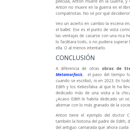
película, Anton muere en la Guerra, y 
Anton no muere en la guerra en el lib
compatriotas. No sé por qué decidieron 
Veo un acierto en cambio la escena imag
el ballet. Ese es el punto de vista co
las ventajas de casarse con una rica h
lo facilitara todo, o no pudiera superar
ella. O al menos intentarlo.
CONCLUSIÓN
A diferencia de otras
obras de
St
Metamorfosis
, el paso del tiempo h
cuando se escribió, ni en 2023. En tod
Edith y los Kekesfalva al que le ha ll
dedicado más de una visita a la chic
¿Acaso Edith le habría dedicado un se
alternar con lo más granado de la so
Anton tiene el ejemplo del doctor 
también la historia del padre de Edith, 
del antiguo camarada que ahora cuida d