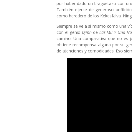
por haber dado un braguetazo con una
También ejerce de generoso anfitrión
como heredero de los Kekesfalva. Ningu
Siempre se ve a sí mismo como una víct
con el genio
Djinn
de
Las Mil Y Una No
camino. Una comparativa que no es ju
obtiene recompensa alguna por su gen
de atenciones y comodidades. Eso siem