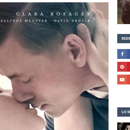
REDE
LO M