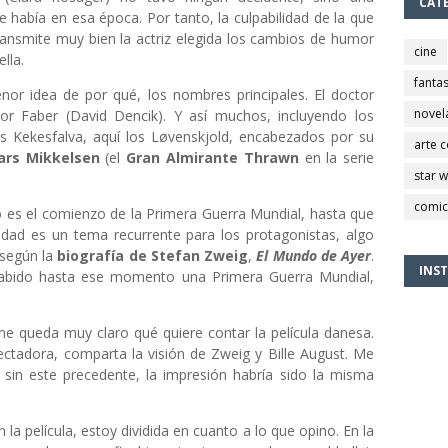
CAT
había en esa época. Por tanto, la culpabilidad de la que
transmite muy bien la actriz elegida los cambios de humor
cine
ella.
fantas
nor idea de por qué, los nombres principales. El doctor
novel
or Faber (David Dencik). Y así muchos, incluyendo los
los Kekesfalva, aquí los Løvenskjold, encabezados por su
arte 
ars Mikkelsen
(el
Gran Almirante Thrawn
en la serie
star 
comic
o es el comienzo de la Primera Guerra Mundial, hasta que
ilidad es un tema recurrente para los protagonistas, algo
 según la
biografía de Stefan Zweig
,
El Mundo de Ayer
.
INS
habido hasta ese momento una Primera Guerra Mundial,
me queda muy claro qué quiere contar la película danesa.
ctadora, comparta la visión de Zweig y Bille August. Me
a sin este precedente, la impresión habría sido la misma
n la película, estoy dividida en cuanto a lo que opino. En la