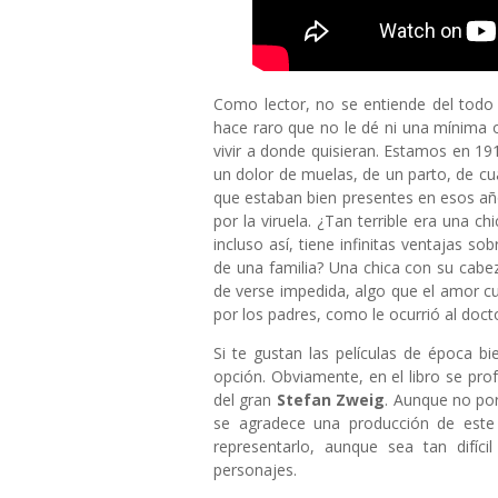
Como lector, no se entiende del todo l
hace raro que no le dé ni una mínima 
vivir a donde quisieran. Estamos en 19
un dolor de muelas, de un parto, de c
que estaban bien presentes en esos año
por la viruela. ¿Tan terrible era una c
incluso así, tiene infinitas ventajas s
de una familia? Una chica con su cab
de verse impedida, algo que el amor c
por los padres, como le ocurrió al doct
Si te gustan las películas de época bi
opción. Obviamente, en el libro se pr
del gran
Stefan Zweig
. Aunque no por
se agradece una producción de este
representarlo, aunque sea tan difíc
personajes.