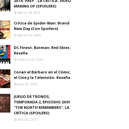
3X14 "PREY". LA CRITICA. VIDEO
MAKING OF (SPOILERS)
Marzo 18, 2013
Crítica de Spider-Man: Brand
New Day (Con Spoilers)
Agosto 03, 2026
DC Finest. Batman: Red Skies.
Reseña
Febrero 22, 2026
Conan el Bárbaro en el Cómic,
el Cine y la Televisión. Reseña
Julio 30, 2026
JUEGO DE TRONOS,
TEMPORADA 2, EPISODIO 2X01
"THE NORTH REMEMBERS". LA
CRÍTICA (SPOILERS)
Abril 02, 2012