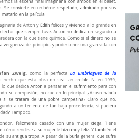
vemos la escena final imaginaria con ambos en el ballet.
ro. Se convierte en un héroe respetado, admirado por sus
matarlo en la película.
inaria de Anton y Edith felices y viviendo a lo grande en
mo lector que siempre tuve. Anton no dedica un segundo a
eredera con la que tiene química. Como si el dinero no se
 la vergüenza del principio, y poder tener una gran vida con
efan Zweig
, como la perfecta
La Embriaguez de la
a hecho que esta obra no sea tan creíble. Ni en 1939,
o lo que dedica Anton a pensar en el sufrimiento para con
evado su compasión, no cae en lo principal. ¿Acaso habría
a si se tratara de una pobre campesina? Claro que no.
gundo a un teniente de tan baja procedencia, si pudiera
ciedad? Tampoco.
Condor, felizmente casado con una mujer ciega. Tiene
de cómo rendirse a su mujer le hizo muy feliz. Y también el
e su antigua tropa. A pesar de la burla general que sufre