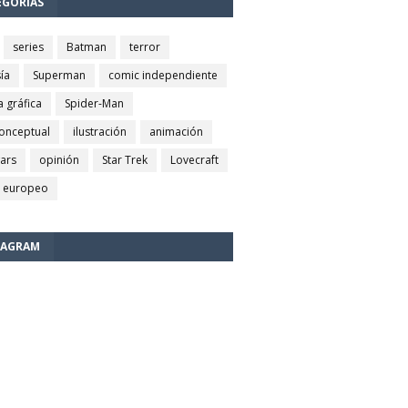
EGORÍAS
series
Batman
terror
ía
Superman
comic independiente
a gráfica
Spider-Man
conceptual
ilustración
animación
wars
opinión
Star Trek
Lovecraft
 europeo
TAGRAM