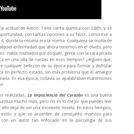
a actitud de Anton. Tiene cierta química con Edith, y se
oportunidad, con tantas opciones a su favor, como irse a
14, donde la miseria era la norma. Cualquiera se moría de
ualquier enfermedad que ahora tenemos en el olvido, pero
s. Había mutilados por doquier, gente con la cara picada
hica en una silla de ruedas en esos tiempos? ¿Alguien que,
obre cualquier bellezón de su época para formar y disfrutar
eza en perfecto estado, sin más problema que el amargor
uraría. En esa época, todavía se apalabraban matrimonios
or.
en realizadas,
La Impaciencia del Corazón
es una buena
ofundiza mucho más, pero no es lo mejor que puedes leer
 ello deja de ser una excelente novela. En estos tiempos,
 estilo y que se acuerden de semejante maestro para
il con un autor tan enfocado en la psicología de sus