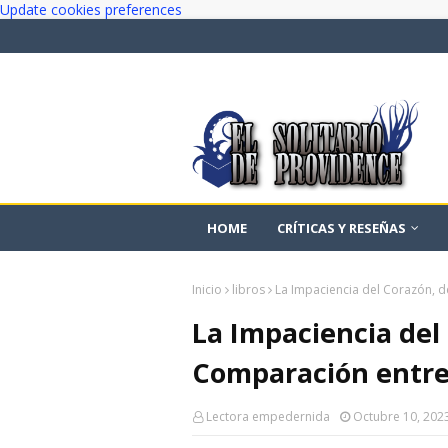
Update cookies preferences
HOME
CRÍTICAS Y RESEÑAS
Inicio
libros
La Impaciencia del Corazón, d
La Impaciencia del
Comparación entre 
Lectora empedernida
Octubre 10, 202