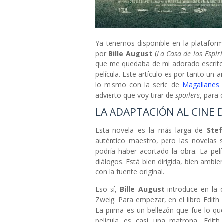
Ya tenemos disponible en la platafo
por
Bille August
(
La Casa de los Espír
que me quedaba de mi adorado escrit
película. Este artículo es por tanto un a
lo mismo con la serie de
Magallanes 
advierto que voy tirar de
spoilers
, para
LA ADAPTACIÓN AL CINE 
Esta novela es la más larga de
Ste
auténtico maestro, pero las novelas 
podría haber acortado la obra. La pelí
diálogos. Está bien dirigida, bien ambi
con la fuente original.
Eso sí,
Bille August
introduce en la 
Zweig. Para empezar, en el libro Edith 
La prima es un bellezón que fue lo qu
película es casi una matrona. Edit