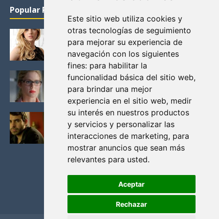
Popular Posts
Este sitio web utiliza cookies y
otras tecnologías de seguimiento
KATHERYN WINNICK: LA ACTRIZ MAS GUAPA DE
para mejorar su experiencia de
VIKINGOS
navegación con los siguientes
Junio 14, 2013
fines:
para habilitar la
FELICITY (EMILY BETT RICKARDS), LAS FOTOS
funcionalidad básica del sitio web
,
MAS BONITAS DE LA ALIADA DE ARROW
para brindar una mejor
Noviembre 30, 2013
experiencia en el sitio web
,
medir
su interés en nuestros productos
BLACK MIRROR: TODA TU HISTORIA. EPISODIO 3.
y servicios y personalizar las
LA CRITICA
interacciones de marketing
,
para
Mayo 17, 2012
mostrar anuncios que sean más
relevantes para usted
.
Aceptar
Rechazar