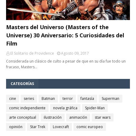
Masters del Universo (Masters of the
Universe) 30 Aniversario: 5 Curiosidades del
Film
El Solitario de Providence
Agosto 09, 2017
Considerada un clásico de culto a pesar de que en su día fue todo un
fracaso, Masters…
CATEGORÍAS
cine
series
Batman
terror
fantasía
Superman
comic independiente
novela gráfica
Spider-Man
arte conceptual
ilustración
animación
star wars
opinión
Star Trek
Lovecraft
comic europeo