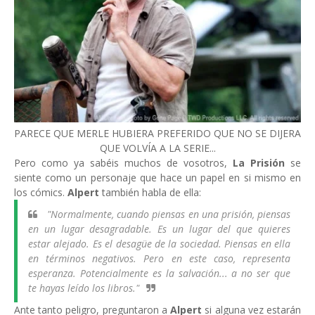
PARECE QUE MERLE HUBIERA PREFERIDO QUE NO SE DIJERA
QUE VOLVÍA A LA SERIE...
Pero como ya sabéis muchos de vosotros,
La Prisión
se
siente como un personaje que hace un papel en si mismo en
los cómics.
Alpert
también habla de ella:
"Normalmente, cuando piensas en una prisión, piensas
en un lugar desagradable. Es un lugar del que quieres
estar alejado. Es el desagüe de la sociedad. Piensas en ella
en términos negativos. Pero en este caso, representa
esperanza. Potencialmente es la salvación... a no ser que
te hayas leído los libros."
Ante tanto peligro, preguntaron a
Alpert
si alguna vez estarán