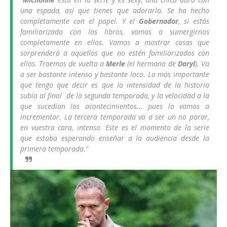
una espada, así que tienes que adorarla. Se ha hecho
completamente con el papel. Y el
Gobernador
, si estás
familiarizado con los libros, vamos a sumergirnos
completamente en ellos. Vamos a mostrar cosas que
sorprenderá a aquellos que no estén familiarizados con
ellos. Traemos de vuelta a
Merle
(el hermano de
Daryl
). Va
a ser bastante intenso y bastante loco. Lo más importante
que tengo que decir es que la intensidad de la historia
subía al final de la segunda temporada, y la velocidad a la
que sucedían los acontecimientos... pues lo vamos a
incrementar. La tercera temporada va a ser un no parar,
en vuestra cara, intenso. Este es el momento de la serie
que estaba esperando enseñar a la audiencia desde la
primera temporada."