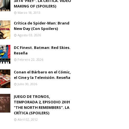
3X14 "PREY". LA CRITICA. VIDEO
MAKING OF (SPOILERS)
Marzo 18, 2013
Crítica de Spider-Man: Brand
New Day (Con Spoilers)
Agosto 03, 2026
DC Finest. Batman: Red Skies.
Reseña
Febrero 22, 2026
Conan el Bárbaro en el Cómic,
el Cine y la Televisión. Reseña
Julio 30, 2026
JUEGO DE TRONOS,
TEMPORADA 2, EPISODIO 2X01
"THE NORTH REMEMBERS". LA
CRÍTICA (SPOILERS)
Abril 02, 2012