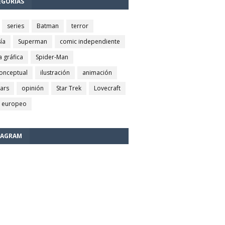
EGORÍAS
series
Batman
terror
ía
Superman
comic independiente
a gráfica
Spider-Man
conceptual
ilustración
animación
wars
opinión
Star Trek
Lovecraft
 europeo
TAGRAM