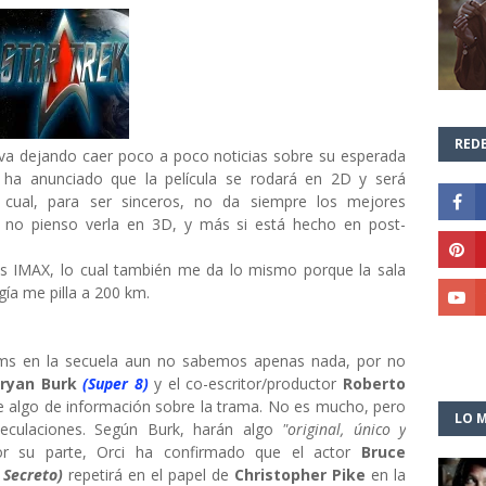
REDE
va dejando caer poco a poco noticias sobre su esperada
 ha anunciado que la película se rodará en 2D y será
o cual, para ser sinceros, no da siempre los mejores
e no pienso verla en 3D, y más si está hecho en post-
ras IMAX, lo cual también me da lo mismo porque la sala
ía me pilla a 200 km.
ams en la secuela aun no sabemos apenas nada, por no
ryan Burk
(Super 8)
y el co-escritor/productor
Roberto
 algo de información sobre la trama. No es mucho, pero
LO M
eculaciones. Según Burk, harán algo
"original, único y
Por su parte, Orci ha confirmado que el actor
Bruce
 Secreto)
repetirá en el papel de
Christopher Pike
en la