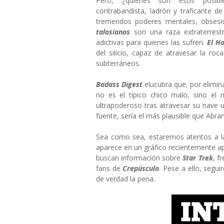
Pero, ¿quiénes son esos posibl
contrabandista, ladrón y traficante d
tremendos poderes mentales, obsesion
talosianos
son una raza extraterrestr
adictivas para quienes las sufren.
El H
del silicio, capaz de atravesar la r
subterráneos.
Badass Digest
elucubra que, por elimin
no es el típico chico malo, sino el
ultrapoderoso tras atravesar su nave u
fuente, sería el más plausible que Abrams
Sea como sea, estaremos atentos a la
aparece en un gráfico recientemente apa
buscan información sobre
Star Trek
, f
fans de
Crepúsculo
. Pese a ello, seg
de verdad la pena.