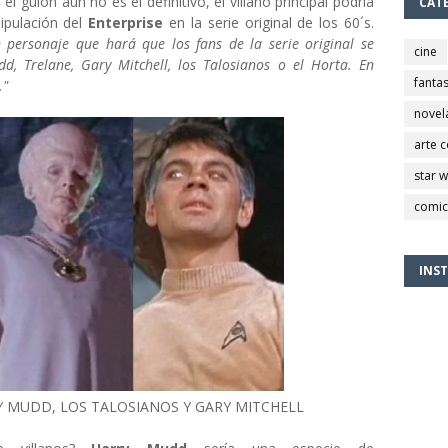
el guión aun no es el definitivo, el villano principal podría
CAT
ripulación del
Enterprise
en la serie original de los 60´s.
n personaje que hará que los fans de la serie original se
cine
d, Trelane, Gary Mitchell, los Talosianos o el Horta. En
fantas
."
novel
arte 
star 
comic
INS
Y MUDD, LOS TALOSIANOS Y GARY MITCHELL