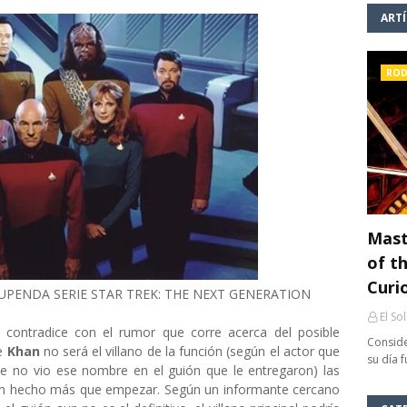
ART
ROD
Mast
of th
Curi
UPENDA SERIE STAR TREK: THE NEXT GENERATION
El So
 contradice con el rumor que corre acerca del posible
Conside
ue
Khan
no será el villano de la función (según el actor que
su día 
te no vio ese nombre en el guión que le entregaron) las
an hecho más que empezar. Según un informante cercano