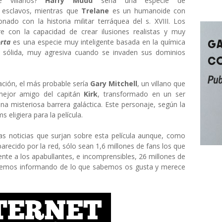
e villanos?
Harry Mudd
sería una especie de
e esclavos, mientras que
Trelane
es un humanoide con
ado con la historia militar terráquea del s. XVIII. Los
e con la capacidad de crear ilusiones realistas y muy
orta
es una especie muy inteligente basada en la química
oca sólida, muy agresiva cuando se invaden sus dominios
ación, el más probable sería
Gary Mitchell
, un villano que
 mejor amigo del capitán
Kirk
, transformado en un ser
na misteriosa barrera galáctica. Este personaje, según la
 eligiera para la película.
s noticias que surjan sobre esta película aunque, como
recido por la red, sólo sean 1,6 millones de fans los que
rente a los apabullantes, e incomprensibles, 26 millones de
uiremos informando de lo que sabemos os gusta y merece