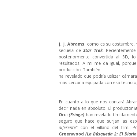
J. J. Abrams
, como es su costumbre, 
secuela de
Star Trek
. Recientemente
posteriormente convertida al 3D, l
resultados. A mi me da igual, porqu
producción. También
ha revelado que podría utilizar cáma
más cercana equipada con esa tecnolog
En cuanto a lo que nos contará Abr
decir nada en absoluto. El productor
B
Orci
(Fringe)
han revelado tímidamente
seguro que hace que surjan las esp
diferente"
con el villano del film. 
Greenwood
(La Búsqueda 2: El Diario