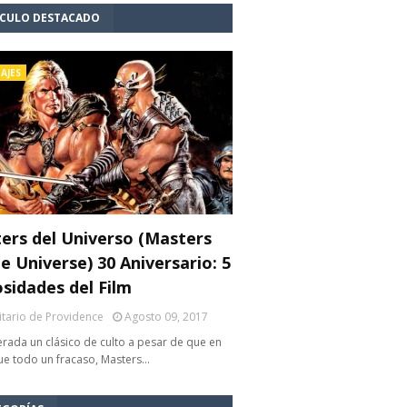
ÍCULO DESTACADO
AJES
ers del Universo (Masters
e Universe) 30 Aniversario: 5
osidades del Film
litario de Providence
Agosto 09, 2017
rada un clásico de culto a pesar de que en
fue todo un fracaso, Masters…