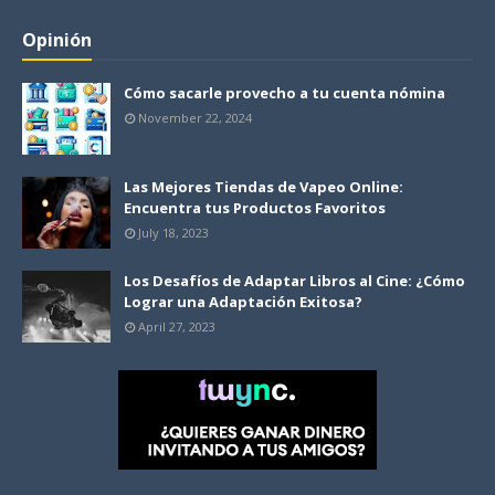
Opinión
Cómo sacarle provecho a tu cuenta nómina
November 22, 2024
Las Mejores Tiendas de Vapeo Online:
Encuentra tus Productos Favoritos
July 18, 2023
Los Desafíos de Adaptar Libros al Cine: ¿Cómo
Lograr una Adaptación Exitosa?
April 27, 2023