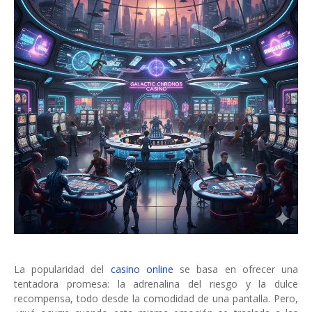
La popularidad del
casino online
se basa en ofrecer una
tentadora promesa: la adrenalina del riesgo y la dulce
recompensa, todo desde la comodidad de una pantalla.
Pero,