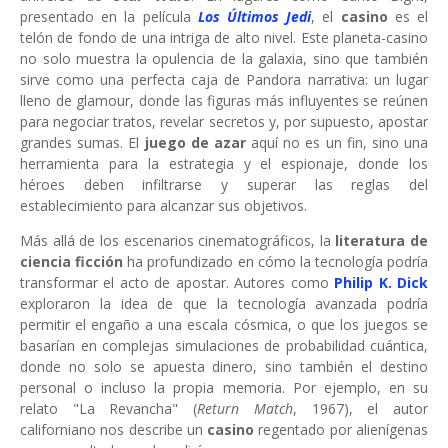
presentado en la película
Los Últimos Jedi
, el
casino
es el
telón de fondo de una intriga de alto nivel. Este planeta-casino
no solo muestra la opulencia de la galaxia, sino que también
sirve como una perfecta caja de Pandora narrativa: un lugar
lleno de glamour, donde las figuras más influyentes se reúnen
para negociar tratos, revelar secretos y, por supuesto, apostar
grandes sumas. El
juego de azar
aquí no es un fin, sino una
herramienta para la estrategia y el espionaje, donde los
héroes deben infiltrarse y superar las reglas del
establecimiento para alcanzar sus objetivos.
Más allá de los escenarios cinematográficos, la
literatura de
ciencia ficción
ha profundizado en cómo la tecnología podría
transformar el acto de apostar. Autores como
Philip K. Dick
exploraron la idea de que la tecnología avanzada podría
permitir el engaño a una escala cósmica, o que los juegos se
basarían en complejas simulaciones de probabilidad cuántica,
donde no solo se apuesta dinero, sino también el destino
personal o incluso la propia memoria. Por ejemplo, en su
relato "La Revancha" (
Return Match
, 1967), el autor
californiano nos describe un
casino
regentado por alienígenas