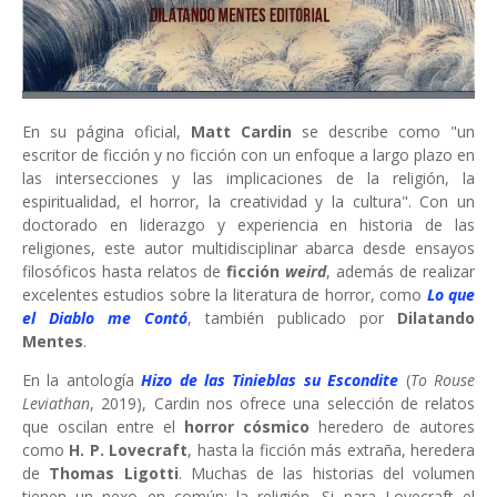
En su página oficial,
Matt Cardin
se describe como "un
escritor de ficción y no ficción con un enfoque a largo plazo en
las intersecciones y las implicaciones de la religión, la
espiritualidad, el horror, la creatividad y la cultura". Con un
doctorado en liderazgo y experiencia en historia de las
religiones, este autor multidisciplinar abarca desde ensayos
filosóficos hasta relatos de
ficción
weird
, además de realizar
excelentes estudios sobre la literatura de horror, como
Lo que
el Diablo me Contó
, también publicado por
Dilatando
Mentes
.
En la antología
Hizo de las Tinieblas su Escondite
(
To Rouse
Leviathan
, 2019), Cardin nos ofrece una selección de relatos
que oscilan entre el
horror cósmico
heredero de autores
como
H. P.
Lovecraft
, hasta la ficción más extraña, heredera
de
Thomas Ligotti
. Muchas de las historias del volumen
tienen un nexo en común: la religión. Si para Lovecraft el