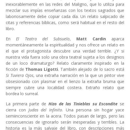
inexorablemente en las redes del Maligno, que lo utiliza para
mezclar sus impías enseñanzas con los textos sagrados que
laboriosamente debe copiar cada día. Un relato salpicado de
citas y referencias bíblicas, como será habitual en el resto del
libro.
En
El Teatro del Subsuelo
,
Matt Cardin
aparca
momentáneamente la espiritualidad y nos ofrece un relato en
el que el protagonista descubre una verdad terrible. ¿Y si
nuestra vida fuera solo una obra teatral sujeta a los designios
de un loco dramaturgo? Relato claramente inspirado en la
ficción de
Thomas Ligotti
. También alejado de lo sacro está
Si Tuviera Ojos
, una extraña narración en la que un pintor vive
obsesionado con plasmar en el lienzo la extraña bruma que
siempre cubre una localidad costera. Extraño relato que
bordea lo surreal.
La primera parte de
Hizo de las Tinieblas su Escondite
se
cierra con
Judas del Infinito
. Una persona sin hogar yace
semiinconsciente en la acera. Todos pasan de largo, pero las
consecuencias de ignorarlo serán inesperadas y terribles. La
historia es la más salvaje del libro, con descripciones más