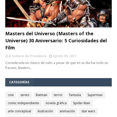
Masters del Universo (Masters of the
Universe) 30 Aniversario: 5 Curiosidades del
Film
El Solitario de Providence
Agosto 09, 2017
Considerada un clásico de culto a pesar de que en su día fue todo un
fracaso, Masters…
CATEGORÍAS
cine
series
Batman
terror
fantasía
Superman
comic independiente
novela gráfica
Spider-Man
arte conceptual
ilustración
animación
star wars