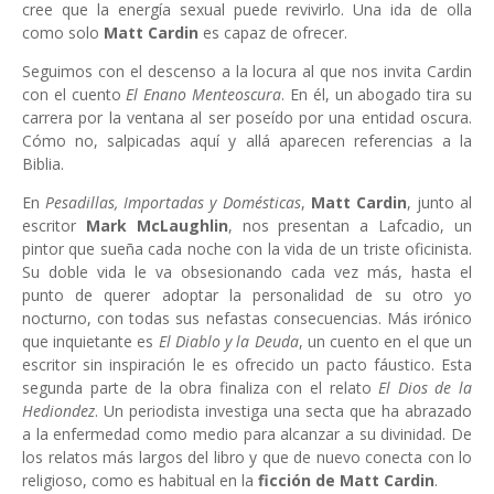
cree que la energía sexual puede revivirlo. Una ida de olla
como solo
Matt Cardin
es capaz de ofrecer.
Seguimos con el descenso a la locura al que nos invita Cardin
con el cuento
El Enano Menteoscura
. En él, un abogado tira su
carrera por la ventana al ser poseído por una entidad oscura.
Cómo no, salpicadas aquí y allá aparecen referencias a la
Biblia.
En
Pesadillas, Importadas y Domésticas
,
Matt Cardin
, junto al
escritor
Mark McLaughlin
, nos presentan a Lafcadio, un
pintor que sueña cada noche con la vida de un triste oficinista.
Su doble vida le va obsesionando cada vez más, hasta el
punto de querer adoptar la personalidad de su otro yo
nocturno, con todas sus nefastas consecuencias. Más irónico
que inquietante es
El Diablo y la Deuda
, un cuento en el que un
escritor sin inspiración le es ofrecido un pacto fáustico. Esta
segunda parte de la obra finaliza con el relato
El Dios de la
Hediondez
. Un periodista investiga una secta que ha abrazado
a la enfermedad como medio para alcanzar a su divinidad. De
los relatos más largos del libro y que de nuevo conecta con lo
religioso, como es habitual en la
ficción de Matt Cardin
.