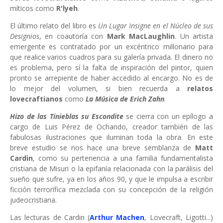
míticos como
R'lyeh
.
El último relato del libro es
Un Lugar Insigne en el Núcleo de sus
Designios
, en coautoría con
Mark MacLaughlin
. Un artista
emergente es contratado por un excéntrico millonario para
que realice varios cuadros para su galería privada. El dinero no
es problema, pero sí la falta de inspiración del pintor, quien
pronto se arrepiente de haber accedido al encargo. No es de
lo mejor del volumen, si bien recuerda a
relatos
lovecraftianos
como
La Música de Erich Zahn
.
Hizo de las Tinieblas su Escondite
se cierra con un epílogo a
cargo de Luis Pérez de Ochando, creador también de las
fabulosas ilustraciones que iluminan toda la obra. En este
breve estudio se nos hace una breve semblanza de
Matt
Cardin
, como su pertenencia a una familia fundamentalista
cristiana de Misuri o la epifanía relacionada con la parálisis del
sueño que sufre, ya en los años 90, y que le impulsa a escribir
ficción terrorífica mezclada con su concepción de la religión
judeocristiana.
Las lecturas de Cardin (
Arthur Machen
, Lovecraft, Ligotti...)