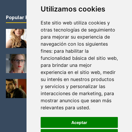
Utilizamos cookies
Popular Posts
Este sitio web utiliza cookies y
otras tecnologías de seguimiento
KATHERYN WINNICK: LA ACTRIZ MAS GUAPA DE
para mejorar su experiencia de
VIKINGOS
navegación con los siguientes
Junio 14, 2013
fines:
para habilitar la
FELICITY (EMILY BETT RICKARDS), LAS FOTOS
funcionalidad básica del sitio web
,
MAS BONITAS DE LA ALIADA DE ARROW
para brindar una mejor
Noviembre 30, 2013
experiencia en el sitio web
,
medir
su interés en nuestros productos
BLACK MIRROR: TODA TU HISTORIA. EPISODIO 3.
y servicios y personalizar las
LA CRITICA
interacciones de marketing
,
para
Mayo 17, 2012
mostrar anuncios que sean más
relevantes para usted
.
Aceptar