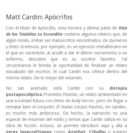
Matt Cardin: Apócrifos
Con el título de
Apócrifos
, esta tercera y última parte de
Hizo
de las Tinieblas su Escondite
contiene algunos relatos que, de
algún modo, imitan ser manuscritos encontrados.
De Quimeras
y Entes Grotescos
, por ejemplo, es un ejercicio metaliterario en
el que un sacerdote, al acudir a dar el último sacramento a un
enfermo, descubre que es su escritor favorito. Tal
circunstancia le brinda la oportunidad de finalizar un relato
inacabado del escritor, el cual Cardin nos ofrece dentro del
mismo relato. De lo mejor del volumen.
No tan acertado está Cardin con su
distopía
postapocalíptica
Prometeo Poseído
, un relato ambientado en
una sociedad futura con tintes de
body horror
, pero sin llegar a
rematar bien el conjunto.
El Nuevo Corpus Paulino
, en cambio,
es mucho más ambicioso. De hecho, la narración es una
especie de resumen del estilo y temas que Cardin utiliza en su
obra de ficción. Incluso, se permite introducir aquí y allá a
seres lovecraftianos
como
Azathot
,
Cthulhu
o lugares