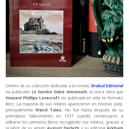
Dentro de su colección dedicada a la novela,
Drakul Editorial
ha publicado
La Sombra Sobre Innsmouth
, la única obra que
Howard Phillips Lovecraft
vio publicada en vida en formato
libro. La mayoría de sus relatos aparecieron en revistas
pulp
,
principalmente
Weird Tales.
No fue hasta después de su
prematuro fallecimiento en 1937 cuando comenzaron a
editarse los primeros libros recogiendo sus relatos, gracias a
la labor de su amigo
August Derleth
y su editorial
Arkham