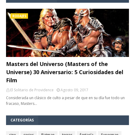
RODAJES
Masters del Universo (Masters of the
Universe) 30 Aniversario: 5 Curiosidades del
Film
El Solitario de Providence
Agosto 09, 2017
Considerada un clásico de culto a pesar de que en su día fue todo un
fracaso, Masters…
CATEGORÍAS
cine
series
Batman
terror
fantasía
Superman