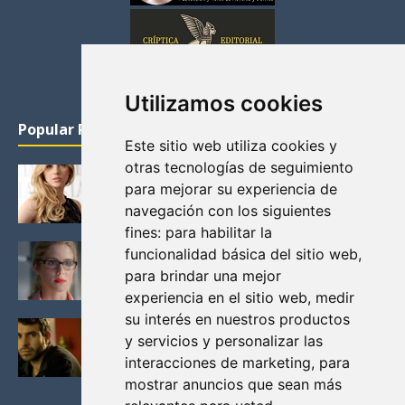
Utilizamos cookies
Popular Posts
Este sitio web utiliza cookies y
otras tecnologías de seguimiento
KATHERYN WINNICK: LA ACTRIZ MAS GUAPA DE
para mejorar su experiencia de
VIKINGOS
navegación con los siguientes
Junio 14, 2013
fines:
para habilitar la
FELICITY (EMILY BETT RICKARDS), LAS FOTOS
funcionalidad básica del sitio web
,
MAS BONITAS DE LA ALIADA DE ARROW
para brindar una mejor
Noviembre 30, 2013
experiencia en el sitio web
,
medir
su interés en nuestros productos
BLACK MIRROR: TODA TU HISTORIA. EPISODIO 3.
y servicios y personalizar las
LA CRITICA
interacciones de marketing
,
para
Mayo 17, 2012
mostrar anuncios que sean más