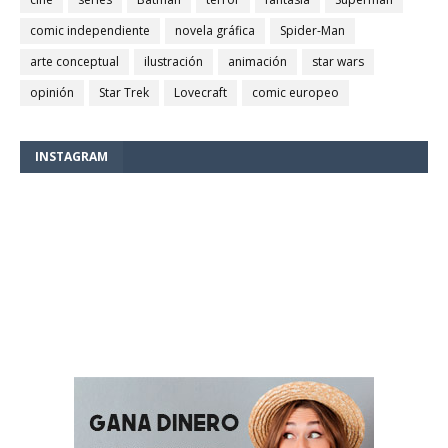
comic independiente
novela gráfica
Spider-Man
arte conceptual
ilustración
animación
star wars
opinión
Star Trek
Lovecraft
comic europeo
INSTAGRAM