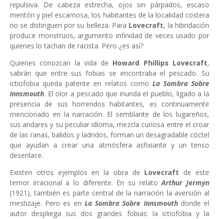
repulsiva. De cabeza estrecha, ojos sin párpados, escaso
mentón y piel escamosa, los habitantes de la localidad costera
no se distinguen por su belleza. Para
Lovecraft
, la hibridación
produce monstruos, argumento infinidad de veces usado por
quienes lo tachan de racista. Pero ¿es así?
Quienes conozcan la vida de
Howard Phillips Lovecraft
,
sabrán que entre sus fobias se encontraba el pescado. Su
ictiofobia queda patente en relatos como
La Sombra Sobre
Innsmouth
. El olor a pescado que inunda el pueblo, ligado a la
presencia de sus horrendos habitantes, es continuamente
mencionado en la narración. El semblante de los lugareños,
sus andares y su peculiar idioma, mezcla curiosa entre el croar
de las ranas, balidos y ladridos, forman un desagradable cóctel
que ayudan a crear una atmósfera asfixiante y un tenso
desenlace.
Existen otros ejemplos en la obra de
Lovecraft
de este
temor irracional a lo diferente. En su relato
Arthur Jermyn
(1921), también es parte central de la narración la aversión al
mestizaje. Pero es en
La Sombra Sobre Innsmouth
donde el
autor despliega sus dos grandes fobias: la ictiofobia y la