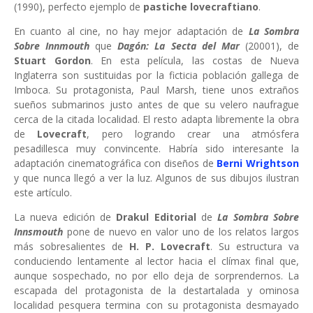
(1990), perfecto ejemplo de
pastiche lovecraftiano
.
En cuanto al cine, no hay mejor adaptación de
La Sombra
Sobre Innmouth
que
Dagón: La Secta del Mar
(20001), de
Stuart Gordon
. En esta película, las costas de Nueva
Inglaterra son sustituidas por la ficticia población gallega de
Imboca. Su protagonista, Paul Marsh, tiene unos extraños
sueños submarinos justo antes de que su velero naufrague
cerca de la citada localidad. El resto adapta libremente la obra
de
Lovecraft
, pero logrando crear una atmósfera
pesadillesca muy convincente. Habría sido interesante la
adaptación cinematográfica con diseños de
Berni Wrightson
y que nunca llegó a ver la luz. Algunos de sus dibujos ilustran
este artículo.
La nueva edición de
Drakul Editorial
de
La Sombra Sobre
Innsmouth
pone de nuevo en valor uno de los relatos largos
más sobresalientes de
H. P. Lovecraft
. Su estructura va
conduciendo lentamente al lector hacia el clímax final que,
aunque sospechado, no por ello deja de sorprendernos. La
escapada del protagonista de la destartalada y ominosa
localidad pesquera termina con su protagonista desmayado