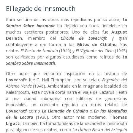
El legado de Innsmouth
Para ser una de las obras más repudiadas por su autor,
La
Sombra Sobre Innsmout
ha dejado una huella indeleble en
muchos escritores posteriores. Uno de ellos fue
August
Derleth
, miembro del
Círculo de Lovecraft
y gran
contribuyente a dar forma a los
Mitos de Cthulhu
. Sus
relatos
El Pacto de Sandwin
(1940) y
El Vigilante del Cielo
(1945)
son calificados por algunos estudiosos como refritos de
La
Sombra Sobre Innsmouth
.
Otro autor que encontró inspiración en la historia de
Lovecraft
fue C. Hall Thompson, con su relato
Engendro del
Abismo Verde
(1946). Ambientada en la imaginaria localidad de
Kalesmouth, esta novela corta narra el viaje de Lazarus Heath
a una ciudad submarina con edificios de geometrías
imposibles, un concepto repetido en otros relatos de
Lovecratf
como
La Llamada de Cthulhu
o
En las Montañas
de la Locura
(1936). Otro autor más moderno,
Thomas
Ligotti
, también ha tomado ideas de la decadente Innsmouth
para alguno de sus relatos, como
La Última Fiesta del Arlequín