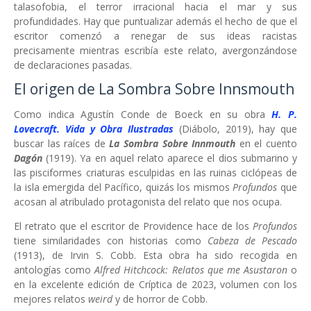
talasofobia, el terror irracional hacia el mar y sus
profundidades. Hay que puntualizar además el hecho de que el
escritor comenzó a renegar de sus ideas racistas
precisamente mientras escribía este relato, avergonzándose
de declaraciones pasadas.
El origen de La Sombra Sobre Innsmouth
Como indica Agustín Conde de Boeck en su obra
H. P.
Lovecraft. Vida y Obra Ilustradas
(Diábolo, 2019), hay que
buscar las raíces de
La Sombra Sobre Innmouth
en el cuento
Dagón
(1919). Ya en aquel relato aparece el dios submarino y
las pisciformes criaturas esculpidas en las ruinas ciclópeas de
la isla emergida del Pacífico, quizás los mismos
Profundos
que
acosan al atribulado protagonista del relato que nos ocupa.
El retrato que el escritor de Providence hace de los
Profundos
tiene similaridades con historias como
Cabeza de Pescado
(1913), de Irvin S. Cobb. Esta obra ha sido recogida en
antologías como
Alfred Hitchcock: Relatos que me Asustaron
o
en la excelente edición de Críptica de 2023, volumen con los
mejores relatos
weird
y de horror de Cobb.