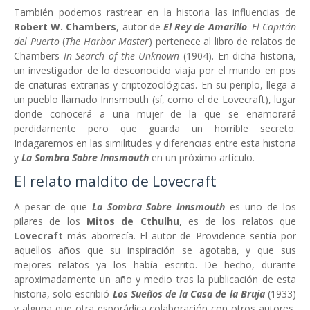
También podemos rastrear en la historia las influencias de
Robert W. Chambers
, autor de
El Rey de Amarillo
.
El Capitán
del Puerto
(
The Harbor Master
) pertenece al libro de relatos de
Chambers
In Search of the Unknown
(1904). En dicha historia,
un investigador de lo desconocido viaja por el mundo en pos
de criaturas extrañas y criptozoológicas. En su periplo, llega a
un pueblo llamado Innsmouth (sí, como el de Lovecraft), lugar
donde conocerá a una mujer de la que se enamorará
perdidamente pero que guarda un horrible secreto.
Indagaremos en las similitudes y diferencias entre esta historia
y
La Sombra Sobre Innsmouth
en un próximo artículo.
El relato maldito de Lovecraft
A pesar de que
La Sombra Sobre Innsmouth
es uno de los
pilares de los
Mitos de Cthulhu
, es de los relatos que
Lovecraft
más aborrecía. El autor de Providence sentía por
aquellos años que su inspiración se agotaba, y que sus
mejores relatos ya los había escrito. De hecho, durante
aproximadamente un año y medio tras la publicación de esta
historia, solo escribió
Los Sueños de la Casa de la Bruja
(1933)
y alguna que otra esporádica colaboración con otros autores,