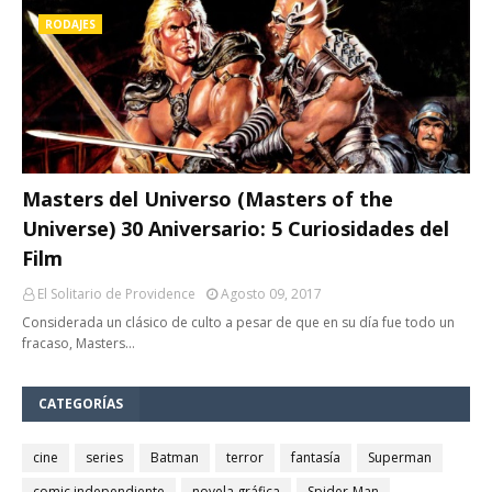
RODAJES
Masters del Universo (Masters of the
Universe) 30 Aniversario: 5 Curiosidades del
Film
El Solitario de Providence
Agosto 09, 2017
Considerada un clásico de culto a pesar de que en su día fue todo un
fracaso, Masters…
CATEGORÍAS
cine
series
Batman
terror
fantasía
Superman
comic independiente
novela gráfica
Spider-Man