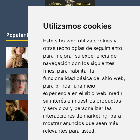
Utilizamos cookies
Popular Posts
Este sitio web utiliza cookies y
otras tecnologías de seguimiento
KATHERYN WINNICK: LA ACTRIZ MAS GUAPA DE
para mejorar su experiencia de
VIKINGOS
navegación con los siguientes
Junio 14, 2013
fines:
para habilitar la
FELICITY (EMILY BETT RICKARDS), LAS FOTOS
funcionalidad básica del sitio web
,
MAS BONITAS DE LA ALIADA DE ARROW
para brindar una mejor
Noviembre 30, 2013
experiencia en el sitio web
,
medir
su interés en nuestros productos
BLACK MIRROR: TODA TU HISTORIA. EPISODIO 3.
y servicios y personalizar las
LA CRITICA
interacciones de marketing
,
para
Mayo 17, 2012
mostrar anuncios que sean más
relevantes para usted
.