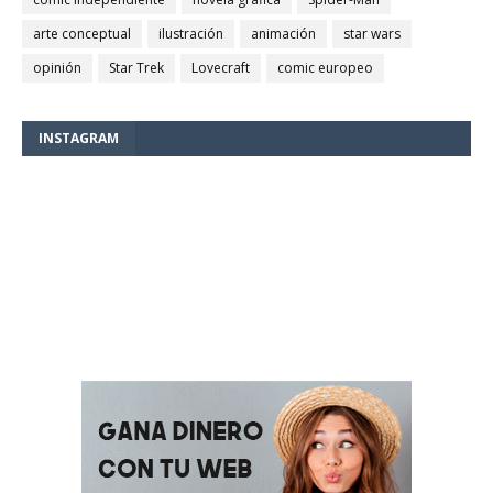
arte conceptual
ilustración
animación
star wars
opinión
Star Trek
Lovecraft
comic europeo
INSTAGRAM