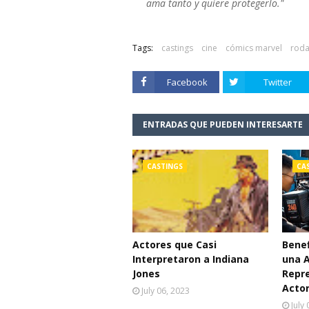
ama tanto y quiere protegerlo."
Tags:
castings
cine
cómics marvel
roda
Facebook
Twitter
ENTRADAS QUE PUEDEN INTERESARTE
CASTINGS
CA
Actores que Casi
Benef
Interpretaron a Indiana
una 
Jones
Repr
Acto
July 06, 2023
July