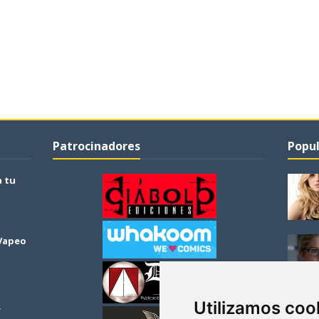
Patrocinadores
Popul
a tu
 Vapeo
Utilizamos coo
r