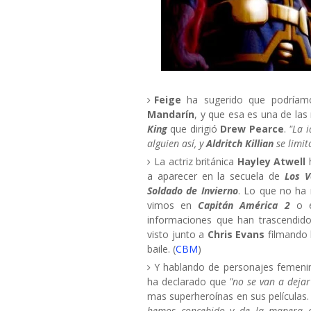
Feige
ha sugerido que podríamo
Mandarín
, y que esa es una de las
King
que dirigió
Drew Pearce
.
"La 
alguien así, y
Aldritch Killian
se limit
La actriz británica
Hayley Atwell
a aparecer en la secuela de
Los V
Soldado de Invierno
. Lo que no ha 
vimos en
Capitán América 2
o e
informaciones que han trascendido
visto junto a
Chris Evans
filmando 
baile. (
CBM
)
Y hablando de personajes femenino
ha declarado que
"no se van a dejar 
mas superheroínas en sus películas
hemos concebido y de la manera qu