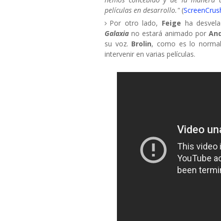
películas en desarrollo."
(
ScreenCrus
Por otro lado,
Feige
ha desvel
Galaxia
no estará animado por
And
su voz.
Brolin
, como es lo normal
intervenir en varias películas.