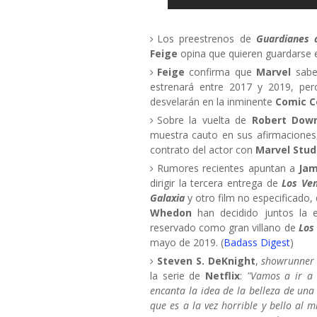
Los preestrenos de
Guardianes 
Feige
opina que quieren guardarse 
Feige
confirma que
Marvel
sabe
estrenará entre 2017 y 2019, per
desvelarán en la inminente
Comic C
Sobre la vuelta de
Robert Down
muestra cauto en sus afirmaciones,
contrato del actor con
Marvel Stud
Rumores recientes apuntan a
Ja
dirigir la tercera entrega de
Los Ve
Galaxia
y otro film no especificado, 
Whedon
han decidido juntos la 
reservado como gran villano de
Los
mayo de 2019. (
Badass Digest
)
Steven S. DeKnight
,
showrunne
la serie de
Netflix
:
"Vamos a ir a 
encanta la idea de la belleza de una
que es a la vez horrible y bello al