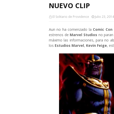
NUEVO CLIP
El Solitario de Providence
Julio 23, 2014
Aun no ha comenzado la
Comic Con
estrenos de
Marvel Studios
no paran 
máximo las informaciones, para no abu
los
Estudios Marvel
,
Kevin Feige
, es