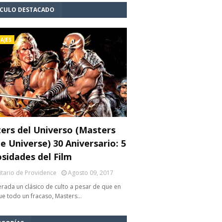
ÍCULO DESTACADO
AJES
ers del Universo (Masters
e Universe) 30 Aniversario: 5
osidades del Film
litario de Providence
Agosto 09, 2017
rada un clásico de culto a pesar de que en
fue todo un fracaso, Masters…