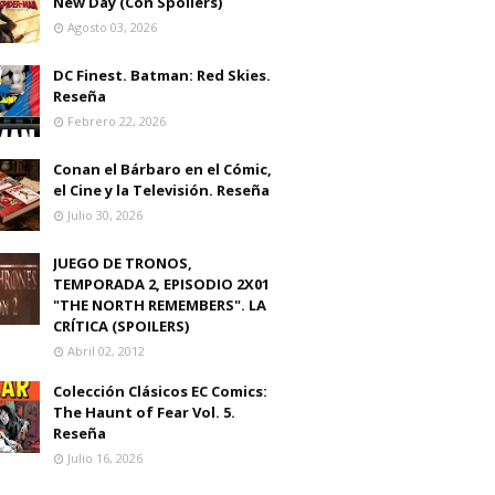
New Day (Con Spoilers)
Agosto 03, 2026
DC Finest. Batman: Red Skies.
Reseña
Febrero 22, 2026
Conan el Bárbaro en el Cómic,
el Cine y la Televisión. Reseña
Julio 30, 2026
JUEGO DE TRONOS,
TEMPORADA 2, EPISODIO 2X01
"THE NORTH REMEMBERS". LA
CRÍTICA (SPOILERS)
Abril 02, 2012
Colección Clásicos EC Comics:
The Haunt of Fear Vol. 5.
Reseña
Julio 16, 2026