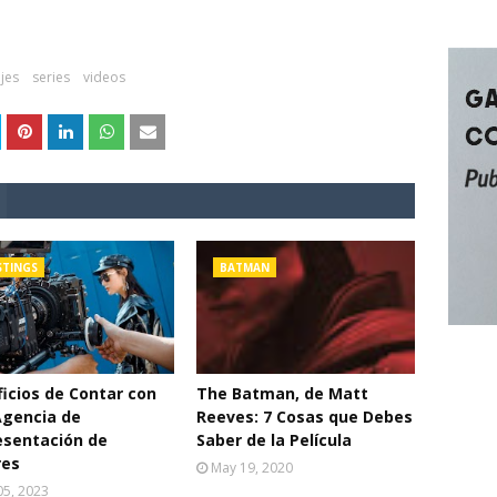
jes
series
videos
STINGS
BATMAN
icios de Contar con
The Batman, de Matt
Agencia de
Reeves: 7 Cosas que Debes
esentación de
Saber de la Película
res
May 19, 2020
 05, 2023