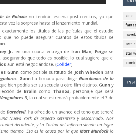
CAT
cine
de la Galaxia
no tendrán escena post-créditos, ya que
esta vez la sorpresa hasta el lanzamiento mundial.
fantas
 exactamente los títulos de las películas que el estudio
novel
o que no puede asegurar cuantos de estos títulos se
on
.
arte 
ey Jr.
en una cuarta entrega de
Iron Man
,
Feige
se
star 
 asegurando que todo es posible, lo cual sugiere que el
comic
ios
aun está negociándose. (
Collider
)
mes Gunn
como posible sustituto de
Josh Whedon
para
ngadores
.
Gunn
ha firmado para dirigir
Guardianes de la
INS
que bien podría ser su secuela u otro film distinto.
Gunn
y
elección de
Brolin
como
Thanos
, personaje que será
 Vengadores 3
, la cual se estrenará probablemente el 3 de
r
de
Daredevil
, ha ofrecido un avance del tono que tendrá
una Nueva York de aspecto setentero y descarnado. Nos
 ciudad decadente, y La Cocina del Infierno siendo un lugar
 mismo tiempo. Esa es la causa por la que
Matt Murdock
lo