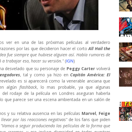
s ver en una de las próximas películas al verdadero
 razones por las que decidieron hacer el corto
All Hail the
idea fue siempre que hubiese alguien así. Había rumores de
ó a trabajar eso, hacer su versión."
(
IGN
)
ha desvelado que su personaje de
Peggy Carter
volverá
engadores
, tal y como ya hizo en
Capitán América: El
revelado es si aparecerá como la venerable anciana que
n algún
flashback
, lo mas probable, ya que algunas
 del rodaje de la película en Londres aseguran haberla
lo que parece ser una escena ambientada en un salón de
s y su relativa ausencia en las películas
Marvel
,
Feige
llevar por las reacciones negativas"
de los fans que piden
.
"Vamos a seguir produciendo las películas de la forma que
e creemos, y eso incluye diversidad en todas nuestras