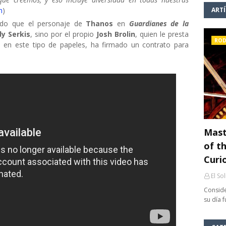
h
)
ART
ado que el personaje de
Thanos
en
Guardianes de la
y Serkis
, sino por el propio
Josh Brolin
, quien le presta
ROD
 en este tipo de papeles, ha firmado un contrato para
Mast
of th
Curi
El So
Conside
su día 