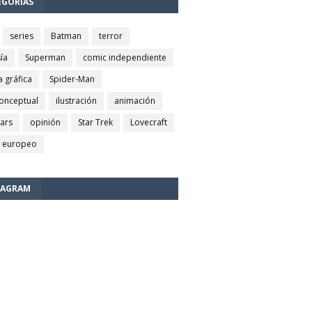
EGORÍAS
series
Batman
terror
ía
Superman
comic independiente
a gráfica
Spider-Man
conceptual
ilustración
animación
wars
opinión
Star Trek
Lovecraft
 europeo
TAGRAM