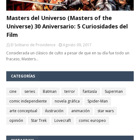
Masters del Universo (Masters of the
Universe) 30 Aniversario: 5 Curiosidades del
Film
El Solitario de Providence
Agosto 09, 2017
Considerada un clásico de culto a pesar de que en su día fue todo un
fracaso, Masters…
CATEGORÍAS
cine
series
Batman
terror
fantasía
Superman
comic independiente
novela gráfica
Spider-Man
arte conceptual
ilustración
animación
star wars
opinión
Star Trek
Lovecraft
comic europeo