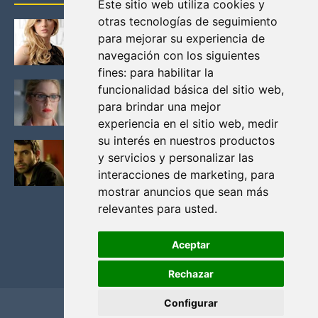
Este sitio web utiliza cookies y
otras tecnologías de seguimiento
KATHERYN WINNICK: LA ACTRIZ MAS GUAPA DE
para mejorar su experiencia de
VIKINGOS
navegación con los siguientes
Junio 14, 2013
fines:
para habilitar la
FELICITY (EMILY BETT RICKARDS), LAS FOTOS
funcionalidad básica del sitio web
,
MAS BONITAS DE LA ALIADA DE ARROW
para brindar una mejor
Noviembre 30, 2013
experiencia en el sitio web
,
medir
su interés en nuestros productos
BLACK MIRROR: TODA TU HISTORIA. EPISODIO 3.
y servicios y personalizar las
LA CRITICA
interacciones de marketing
,
para
Mayo 17, 2012
mostrar anuncios que sean más
relevantes para usted
.
Aceptar
Rechazar
Configurar
Home
Privacidad y cookies
Contacto