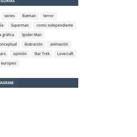
EGORÍAS
series
Batman
terror
ía
Superman
comic independiente
a gráfica
Spider-Man
conceptual
ilustración
animación
wars
opinión
Star Trek
Lovecraft
 europeo
TAGRAM