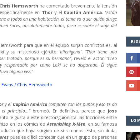
Chris Hemsworth
ha comentado brevemente la tensión
 específicamente en
Thor
y el
Capitán América
.
"Están
one a todos en una habitación, el tema va a ser quién dirige
enen roces, absolutamente todos, pero es sobre el viaje del
REDE
Hemsworth para que en el equipo surjan conflictos es, al
ki
y su misterioso ejército
"alienígena"
.
"Thor tiene una
ser tratado, porque es su hermano"
, reveló el actor.
"Creo
y responsable por como Loki se ha disparado. Él sigue
tuvo alguna vez."
or
y el
Capitán América
compiten con los puños y eso te da
el principio..."
bromeó. En definitiva, parece que
Joss
nto le gusta a este director/guionista: las fricciones entre
LO M
hizo en los cómics de
Astonishing X-Men
, en su famosa
oducto que haya surgido de sus manos. Esto, sin duda,
ores
pues es difícil concebir que en un grupo de personas