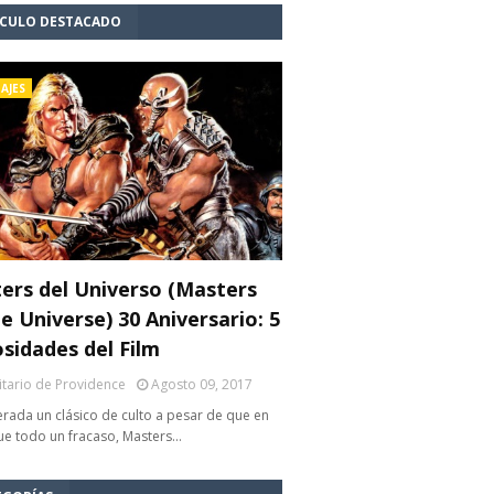
ÍCULO DESTACADO
AJES
ers del Universo (Masters
e Universe) 30 Aniversario: 5
osidades del Film
litario de Providence
Agosto 09, 2017
rada un clásico de culto a pesar de que en
fue todo un fracaso, Masters…