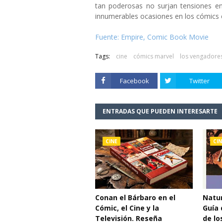
tan poderosas no surjan tensiones en
innumerables ocasiones en los cómics en
Fuente: Empire, Comic Book Movie
Tags:
cine
cómics marvel
los vengadore
Facebook
Twitter
ENTRADAS QUE PUEDEN INTERESARTE
CINE
CIN
Conan el Bárbaro en el
Natur
Cómic, el Cine y la
Guía 
Televisión. Reseña
de lo