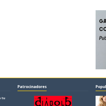
Patrocinadores
Popul
a tu