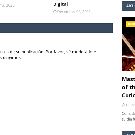
Digital
13, 2026
ART
December 06, 2025
ROD
ntes de su publicación. Por favor, sé moderado e
s dirigimos.
Mast
of th
Curi
El So
Conside
su día 