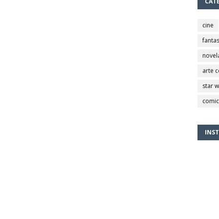
CAT
cine
fantas
novel
arte 
star 
comic
INS