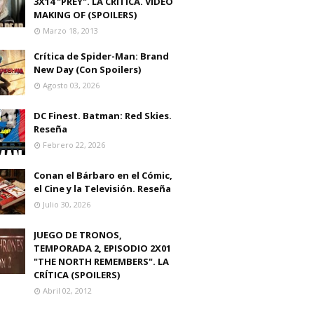
3X14 "PREY". LA CRITICA. VIDEO
MAKING OF (SPOILERS)
Marzo 18, 2013
Crítica de Spider-Man: Brand
New Day (Con Spoilers)
Agosto 03, 2026
DC Finest. Batman: Red Skies.
Reseña
Febrero 22, 2026
Conan el Bárbaro en el Cómic,
el Cine y la Televisión. Reseña
Julio 30, 2026
JUEGO DE TRONOS,
TEMPORADA 2, EPISODIO 2X01
"THE NORTH REMEMBERS". LA
CRÍTICA (SPOILERS)
Abril 02, 2012